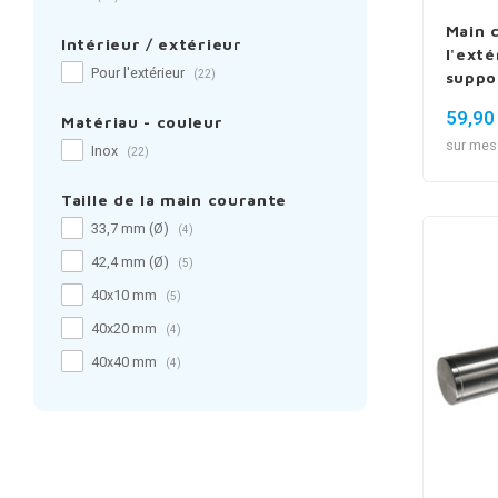
Main 
Intérieur / extérieur
l'exté
Pour l'extérieur
(22)
suppo
59,90
Matériau - couleur
sur mes
Inox
(22)
Taille de la main courante
33,7 mm (Ø)
(4)
42,4 mm (Ø)
(5)
40x10 mm
(5)
40x20 mm
(4)
40x40 mm
(4)