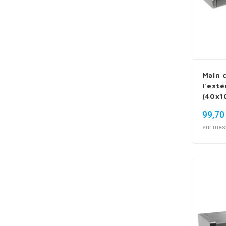
Main 
l'exté
(40x1
type 
99,70
sur mes