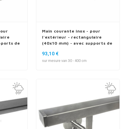
pour
Main courante inox - pour
laire
l'extérieur - rectangulaire
pports de
(40x10 mm) - avec supports de
type 11
93,10 €
sur mesure van 30 - 400 cm