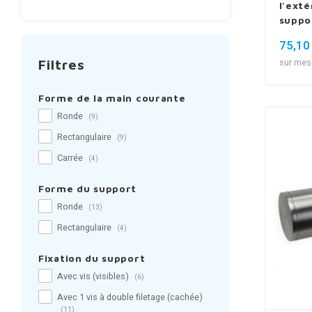
l'exté
suppo
75,10
Filtres
sur mes
Forme de la main courante
Ronde
(9)
Rectangulaire
(9)
Carrée
(4)
Forme du support
Ronde
(13)
Rectangulaire
(4)
Fixation du support
Avec vis (visibles)
(6)
Avec 1 vis à double filetage (cachée)
(11)