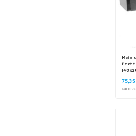
Main 
l'exté
(40x2
type 
75,35
sur mes