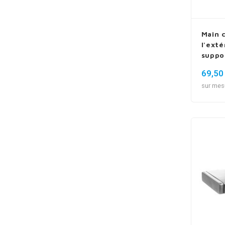
Main 
l'exté
suppo
69,50
sur mes