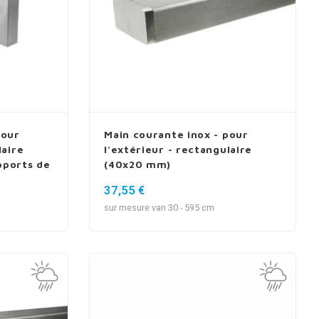
pour
Main courante inox - pour
laire
l'extérieur - rectangulaire
pports de
(40x20 mm)
37,55 €
sur mesure van 30 - 595 cm