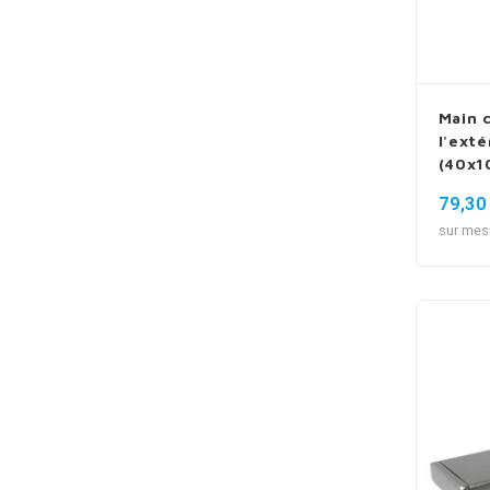
Main 
l'exté
(40x1
type 
79,30
sur mes