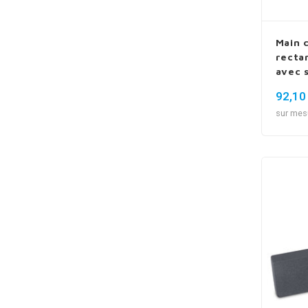
Main 
recta
avec 
92,10
sur mes