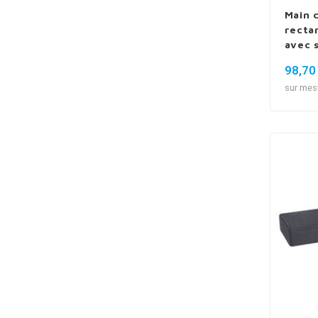
Main 
recta
avec 
98,70
sur mes