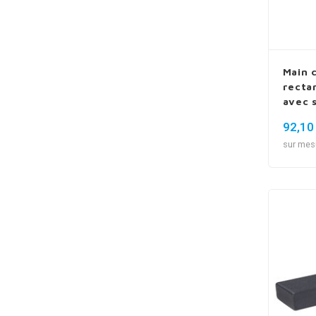
Main 
recta
avec 
92,10
sur mes