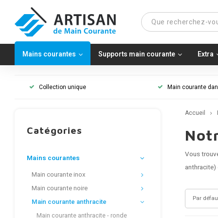
Mains courantes
Supports main courante
Extra
Collection unique
Main courante dans
Accueil
Catégories
Not
Vous trouve
Mains courantes
anthracite)
Main courante inox
Main courante noire
Par défau
Main courante anthracite
Main courante anthracite - ronde