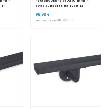
mm) -
rectangulaire (40x10 mm) -
 11
avec supports de type 13
98,90 €
sur mesure van 30 - 400 cm