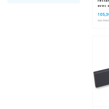
recta
avec 
105,3
sur mes