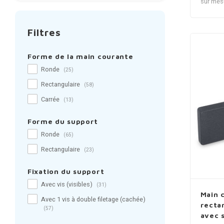
sur mes
Filtres
Forme de la main courante
Ronde
(25)
Rectangulaire
(58)
Carrée
(13)
Forme du support
Ronde
(65)
Rectangulaire
(23)
Fixation du support
Avec vis (visibles)
(31)
Main 
Avec 1 vis à double filetage (cachée)
recta
(57)
avec 