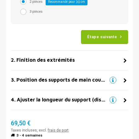
2 pièces
Recommandé pour
cm
30
3 pièces
Étape suivante
2
.
Finition des extrémités
3
.
Position des supports de main courante
4
.
Ajuster la longueur du support (distance par rapport au mur)
69,50 €
Taxes incluses, excl.
frais de port
3 - 4 semaines