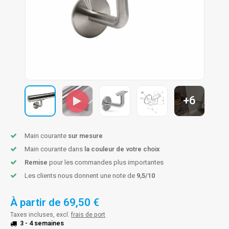
n courante fer forgé
n courante gun metal
n courante laiton
n courante en couleur RAL
+6
Main courante
sur mesure
Main courante dans
la couleur de votre choix
Remise
pour les commandes plus importantes
Les clients nous donnent une note de
9,5/10
À partir de
69,50 €
Taxes incluses, excl.
frais de port
3 - 4 semaines