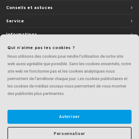
Conseils et astuces
Service
Informations
Qui n'aime pas les cookies ?
Nous utilisons des cookies pour rendre l'utilisation de notre site
web aussi agréable que possible. Sans les cookies essentiels, notre
©
Copyright
2026 Artisan de Main Courante | Artisan de Main Courante fait
site web ne fonctionne pas et les cookies analytiques nous
partie de
Roca Online BV
permettent de l'améliorer chaque jour. Les cookies publicitaires et
les cookies de médias sociaux nous permettent de vous montrer
des publicités plus pertinentes.
Autoriser
Personnaliser