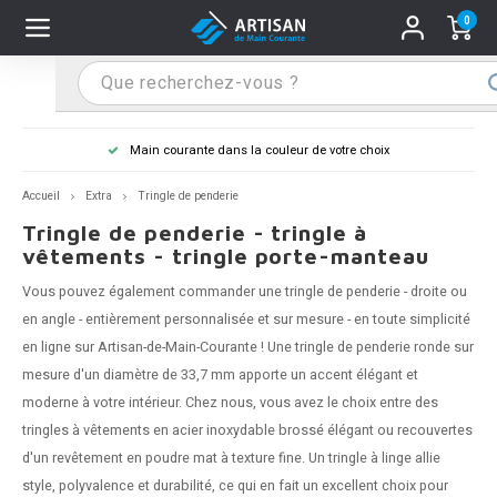
0
Hoofdmenu / Supports main courante
Hoofdmenu / Mains courantes
Hoofdmenu / Tips & astuces
Hoofdmenu / Extra
Supports main courante
Mains courantes
Tips & astuces
Extra
Main courante dans la couleur de votre choix
n courante inox
port main courante inox
lo de retouche
M
M
M
M
M
M
M
M
M
M
S
S
S
S
S
S
tage d'une main courante
Accueil
Extra
Tringle de penderie
Tringle de penderie - tringle à
n courante noire
port main courante noir
ngle de penderie
M
M
M
M
M
M
M
M
M
M
S
S
S
S
S
S
ure d'une main courante
vêtements - tringle porte-manteau
Vous pouvez également commander une tringle de penderie - droite ou
n courante anthracite
port main courante anthracite
M
M
M
T
M
T
T
T
T
M
S
S
T
T
T
S
en angle - entièrement personnalisée et sur mesure - en toute simplicité
en ligne sur Artisan-de-Main-Courante ! Une tringle de penderie ronde sur
n courante grise
port main courante blanc
M
T
T
T
T
S
T
T
mesure d'un diamètre de 33,7 mm apporte un accent élégant et
n courante blanche
port main courante acier
moderne à votre intérieur. Chez nous, vous avez le choix entre des
T
T
tringles à vêtements en acier inoxydable brossé élégant ou recouvertes
n courante acier
port main courante en couleur RAL
d'un revêtement en poudre mat à texture fine. Un tringle à linge allie
style, polyvalence et durabilité, ce qui en fait un excellent choix pour