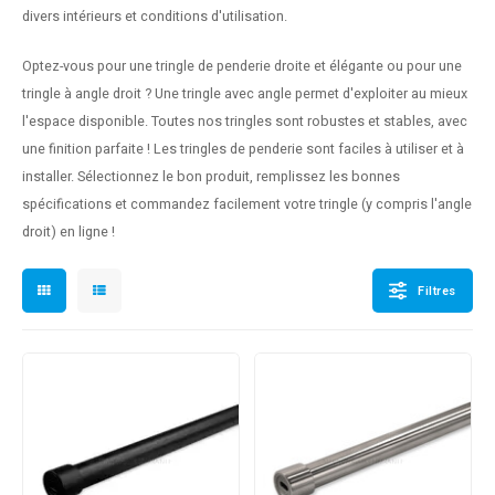
n courante fer forgé
divers intérieurs et conditions d'utilisation.
Optez-vous pour une tringle de penderie droite et élégante ou pour une
n courante gun metal
tringle à angle droit ? Une tringle avec angle permet d'exploiter au mieux
l'espace disponible. Toutes nos tringles sont robustes et stables, avec
n courante laiton
une finition parfaite ! Les tringles de penderie sont faciles à utiliser et à
n courante en couleur RAL
installer. Sélectionnez le bon produit, remplissez les bonnes
spécifications et commandez facilement votre tringle (y compris l'angle
droit) en ligne !
Filtres