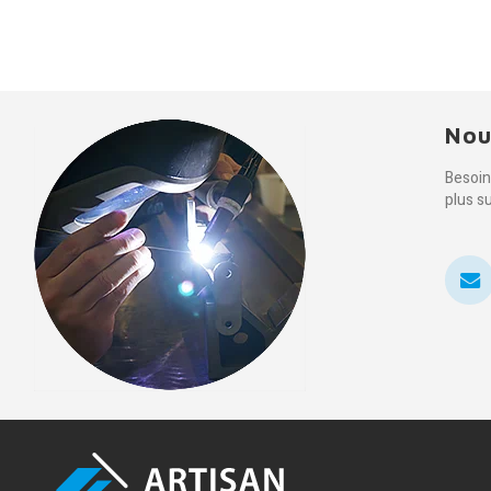
Nou
Besoin
plus s