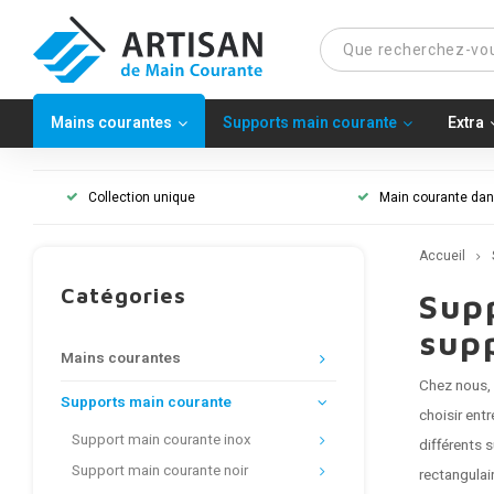
Mains courantes
Supports main courante
Extra
Collection unique
Main courante dans
Accueil
Catégories
Supp
supp
Mains courantes
Chez nous, 
Supports main courante
choisir ent
Support main courante inox
différents 
Support main courante noir
rectangula