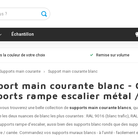
Échantillon
 la couleur de votre choix
Remise sur volume
Supports main courante
Support main courante blanc
ort main courante blanc - 
orts rampe escalier métal 
vous trouverez une belle collection de
supports main courante blancs
, q
re les deux nuances de blanc les plus courantes : RAL 9016 (blanc trafic),
supports rampe d'escalier, aussi bien des
supports blanc ronds
que des
supp
ire / carrée. Commandez vos
supports muraux
blancs - à l'unité - facilement 