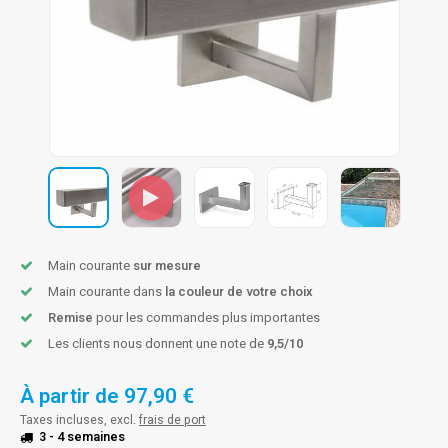
n courante fer forgé
n courante gun metal
n courante laiton
n courante en couleur RAL
Main courante
sur mesure
Main courante dans
la couleur de votre choix
Remise
pour les commandes plus importantes
Les clients nous donnent une note de
9,5/10
À partir de
97,90 €
Taxes incluses, excl.
frais de port
3 - 4 semaines