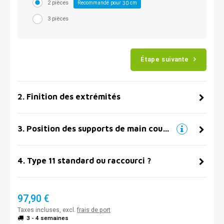
2 pièces
Recommandé pour
cm
30
3 pièces
Étape suivante
2
.
Finition des extrémités
3
.
Position des supports de main courante
4
.
Type 11 standard ou raccourci ?
97,90 €
Taxes incluses, excl.
frais de port
3 - 4 semaines