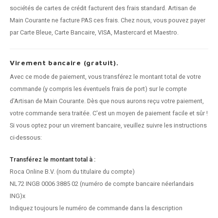
n courante fer forgé
sociétés de cartes de crédit facturent des frais standard. Artisan de
Main Courante ne facture PAS ces frais. Chez nous, vous pouvez payer
n courante gun metal
par Carte Bleue, Carte Bancaire, VISA, Mastercard et Maestro.
n courante laiton
Virement bancaire (gratuit).
Avec ce mode de paiement, vous transférez le montant total de votre
n courante en couleur RAL
commande (y compris les éventuels frais de port) sur le compte
d'Artisan de Main Courante. Dès que nous aurons reçu votre paiement,
votre commande sera traitée. C'est un moyen de paiement facile et sûr !
Si vous optez pour un virement bancaire, veuillez suivre les instructions
ci-dessous:
Transférez le montant total à :
Roca Online B.V. (nom du titulaire du compte)
NL72 INGB 0006 3885 02 (numéro de compte bancaire néerlandais
ING)x
Indiquez toujours le numéro de commande dans la description