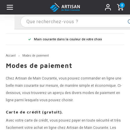
0
Hoofdmenu / Supports main courante
Hoofdmenu / Mains courantes
Hoofdmenu / Tips & astuces
Hoofdmenu / Extra
Supports main courante
Mains courantes
Tips & astuces
Extra
Main courante dans la couleur de votre choix
n courante inox
port main courante inox
lo de retouche
M
M
M
M
M
M
M
M
M
M
S
S
S
S
S
S
tage d'une main courante
Accueil
Modes de paiement
n courante noire
port main courante noir
ngle de penderie
M
M
M
M
M
M
M
M
M
M
S
S
S
S
S
S
ure d'une main courante
Modes de paiement
n courante anthracite
port main courante anthracite
M
M
M
T
M
T
T
T
T
M
S
S
T
T
T
S
Chez Artisan de Main Courante, vous pouvez commander en ligne une
belle
main courante
sur mesure, de manière simple et économique. Ci-
n courante grise
port main courante blanc
M
T
T
T
T
S
T
T
dessous, vous trouverez un aperçu des divers modes de paiement en
ligne parmi lesquels vous pouvez choisir.
n courante blanche
port main courante acier
T
T
Carte de crédit (gratuit).
n courante acier
port main courante en couleur RAL
Avec votre carte de crédit, vous pouvez payer en toute sécurité et très
facilement votre achat en ligne chez Artisan de Main Courante. Les