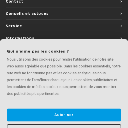
Contact
Conseils et astuces
Service
Informations
Qui n'aime pas les cookies ?
Nous utilisons des cookies pour rendre l'utilisation de notre site
web aussi agréable que possible. Sans les cookies essentiels, notre
©
Copyright
2026 Artisan de Main Courante | Artisan de Main Courante fait
site web ne fonctionne pas et les cookies analytiques nous
partie de
Roca Online BV
permettent de l'améliorer chaque jour. Les cookies publicitaires et
les cookies de médias sociaux nous permettent de vous montrer
des publicités plus pertinentes.
Autoriser