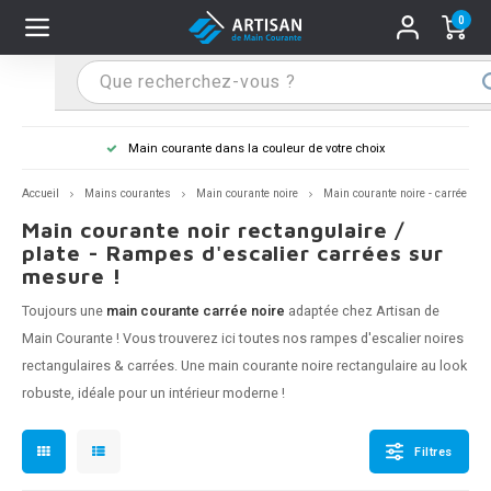
0
Hoofdmenu / Supports main courante
Hoofdmenu / Mains courantes
Hoofdmenu / Tips & astuces
Hoofdmenu / Extra
Supports main courante
Mains courantes
Tips & astuces
Extra
Main courante dans la couleur de votre choix
n courante inox
port main courante inox
lo de retouche
M
M
M
M
M
M
M
M
M
M
S
S
S
S
S
S
tage d'une main courante
Accueil
Mains courantes
Main courante noire
Main courante noire - carrée
Main courante noir rectangulaire /
n courante noire
port main courante noir
ngle de penderie
M
M
M
M
M
M
M
M
M
M
S
S
S
S
S
S
ure d'une main courante
plate - Rampes d'escalier carrées sur
mesure !
n courante anthracite
port main courante anthracite
M
M
M
T
M
T
T
T
T
M
S
S
T
T
T
S
Toujours une
main courante carrée noire
adaptée chez Artisan de
Main Courante ! Vous trouverez ici toutes nos rampes d'escalier noires
n courante grise
port main courante blanc
M
T
T
T
T
S
T
T
rectangulaires & carrées. Une
main courante noire
rectangulaire au look
robuste, idéale pour un intérieur moderne !
n courante blanche
port main courante acier
T
T
n courante acier
port main courante en couleur RAL
Filtres