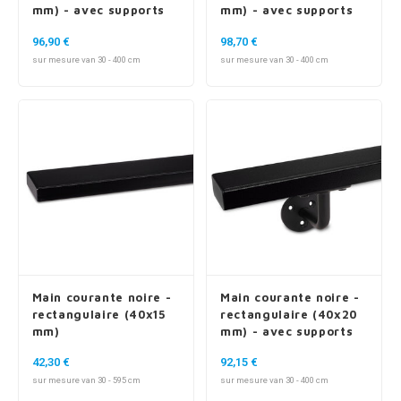
mm) - avec supports
mm) - avec supports
de type 11
de type 16
96,90 €
98,70 €
sur mesure van 30 - 400 cm
sur mesure van 30 - 400 cm
Main courante noire -
Main courante noire -
rectangulaire (40x15
rectangulaire (40x20
mm)
mm) - avec supports
de type 1
42,30 €
92,15 €
sur mesure van 30 - 595 cm
sur mesure van 30 - 400 cm