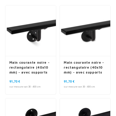
n courante fer forgé
n courante gun metal
n courante laiton
n courante en couleur RAL
Main courante noire -
Main courante noire -
rectangulaire (40x10
rectangulaire (40x10
mm) - avec supports
mm) - avec supports
de type 1
de type 3
91,70 €
91,70 €
sur mesure van 30 - 400 cm
sur mesure van 30 - 400 cm