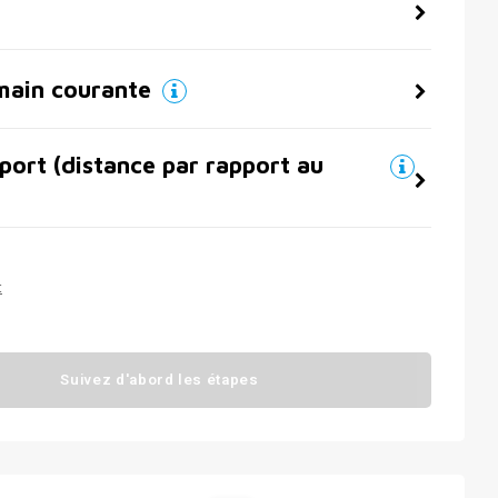
main courante
port (distance par rapport au
t
Suivez d'abord les étapes