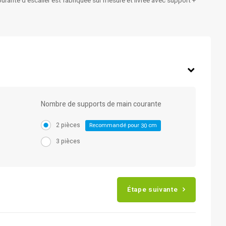
ourante d'escalier est fabriquée sur mesure et livrée avec support +
Nombre de supports de main courante
2 pièces
Recommandé pour
cm
30
3 pièces
Étape suivante