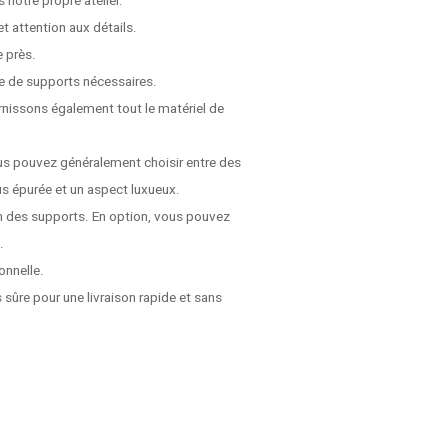
 notre propre atelier.
t attention aux détails.
e près.
e de supports nécessaires.
rnissons également tout le matériel de
us pouvez généralement choisir entre des
s épurée et un aspect luxueux.
on des supports. En option, vous pouvez
.
onnelle.
 sûre pour une livraison rapide et sans