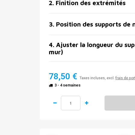
2
.
Finition des extrémités
3
.
Position des supports de 
4
.
Ajuster la longueur du sup
mur)
78,50 €
Taxes incluses, excl.
frais de por
3 - 4 semaines