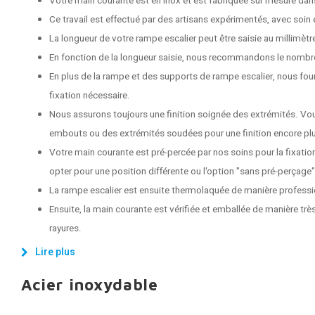
Votre main courante est en inox et est fabriquée sur mesure dans
Ce travail est effectué par des artisans expérimentés, avec soin e
La longueur de votre rampe escalier peut être saisie au millimètr
En fonction de la longueur saisie, nous recommandons le nombr
En plus de la rampe et des supports de rampe escalier, nous fou
fixation nécessaire.
Nous assurons toujours une finition soignée des extrémités. Vo
embouts ou des extrémités soudées pour une finition encore plu
Votre main courante est pré-percée par nos soins pour la fixati
opter pour une position différente ou l'option "sans pré-perçage"
La rampe escalier est ensuite thermolaquée de manière professi
Ensuite, la main courante est vérifiée et emballée de manière très
rayures.
Lire plus
Acier inoxydable