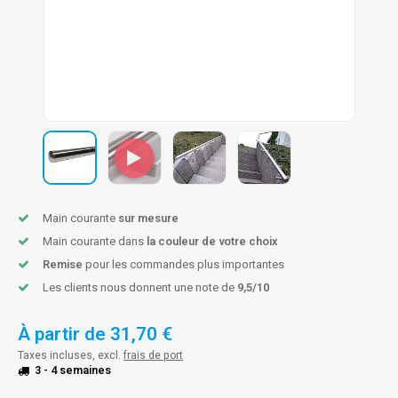
n courante fer forgé
n courante gun metal
n courante laiton
n courante en couleur RAL
Main courante
sur mesure
Main courante dans
la couleur de votre choix
Remise
pour les commandes plus importantes
Les clients nous donnent une note de
9,5/10
À partir de
31,70 €
Taxes incluses, excl.
frais de port
3 - 4 semaines