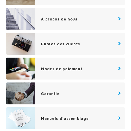
n courante fer forgé
n courante gun metal
À propos de nous
n courante laiton
Photos des clients
n courante en couleur RAL
Modes de paiement
Garantie
Manuels d'assemblage