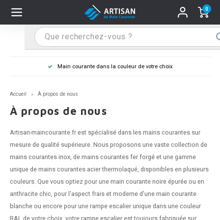
0
Hoofdmenu / Supports main courante
Hoofdmenu / Mains courantes
Hoofdmenu / Tips & astuces
Hoofdmenu / Extra
Supports main courante
Mains courantes
Tips & astuces
Extra
Main courante dans la couleur de votre choix
n courante inox
port main courante inox
lo de retouche
M
M
M
M
M
M
M
M
M
M
S
S
S
S
S
S
tage d'une main courante
Accueil
À propos de nous
n courante noire
port main courante noir
ngle de penderie
M
M
M
M
M
M
M
M
M
M
S
S
S
S
S
S
ure d'une main courante
À propos de nous
n courante anthracite
port main courante anthracite
M
M
M
T
M
T
T
T
T
M
S
S
T
T
T
S
Artisan-maincourante.fr est spécialisé dans les mains courantes sur
mesure de qualité supérieure. Nous proposons une vaste collection de
n courante grise
port main courante blanc
M
T
T
T
T
S
T
T
mains courantes inox
, de
mains courantes fer forgé
et une gamme
unique de mains courantes acier thermolaqué, disponibles en plusieurs
n courante blanche
port main courante acier
T
T
couleurs. Que vous optiez pour une
main courante noire
épurée ou en
anthracite chic, pour l'aspect frais et moderne d'une
main courante
n courante acier
port main courante en couleur RAL
blanche
ou encore pour une rampe escalier unique dans une couleur
RAL de votre choix, votre
rampe escalier
est toujours fabriquée sur