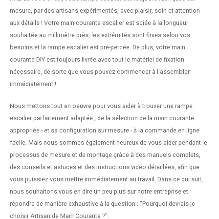
n courante fer forgé
mesure, par des artisans expérimentés, avec plaisir, soin et attention
aux détails ! Votre main courante escalier est sciée à la longueur
n courante gun metal
souhaitée au millimètre près, les extrémités sont finies selon vos
besoins et la rampe escalier est pré-percée. De plus, votre main
n courante laiton
courante DIY est toujours livrée avec tout le matériel de fixation
nécessaire, de sorte que vous pouvez commencer à l'assembler
n courante en couleur RAL
immédiatement !
Nous mettons tout en oeuvre pour vous aider à trouver une rampe
escalier parfaitement adaptée ; de la sélection de la main courante
appropriée - et sa configuration sur mesure - à la commande en ligne
facile. Mais nous sommes également heureux de vous aider pendant le
processus de mesure et de montage grâce à des manuels complets,
des conseils et astuces et des instructions vidéo détaillées, afin que
vous puissiez vous mettre immédiatement au travail. Dans ce qui suit,
nous souhaitons vous en dire un peu plus sur notre entreprise et
répondre de manière exhaustive à la question : "Pourquoi devrais-je
choisir Artisan de Main Courante ?".