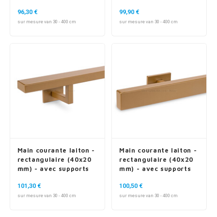
de type 5
de type 7 luxueux
96,30 €
99,90 €
sur mesure van 30 - 400 cm
sur mesure van 30 - 400 cm
Main courante laiton -
Main courante laiton -
rectangulaire (40x20
rectangulaire (40x20
mm) - avec supports
mm) - avec supports
de type 11
de type 16
101,30 €
100,50 €
sur mesure van 30 - 400 cm
sur mesure van 30 - 400 cm