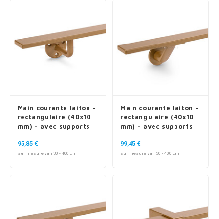
n courante fer forgé
n courante gun metal
n courante laiton
n courante en couleur RAL
Main courante laiton -
Main courante laiton -
rectangulaire (40x10
rectangulaire (40x10
mm) - avec supports
mm) - avec supports
de type 1
de type 7 luxueux
95,85 €
99,45 €
sur mesure van 30 - 400 cm
sur mesure van 30 - 400 cm