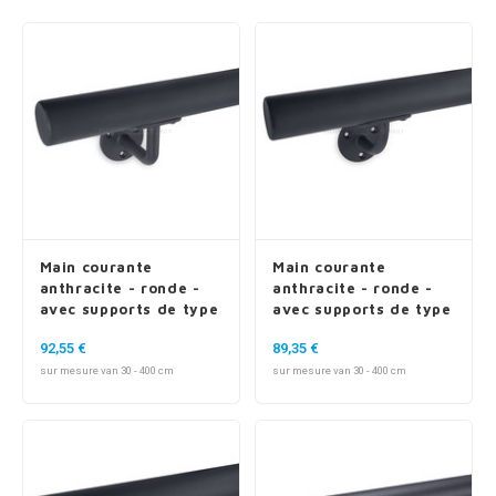
n courante fer forgé
n courante gun metal
n courante laiton
n courante en couleur RAL
Main courante
Main courante
anthracite - ronde -
anthracite - ronde -
avec supports de type
avec supports de type
1
2
92,55 €
89,35 €
sur mesure van 30 - 400 cm
sur mesure van 30 - 400 cm