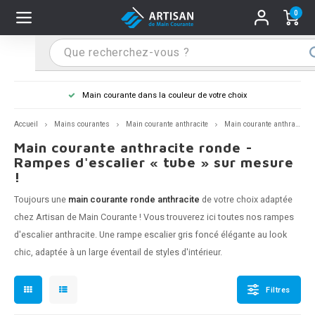
0
Hoofdmenu / Supports main courante
Hoofdmenu / Mains courantes
Hoofdmenu / Tips & astuces
Hoofdmenu / Extra
Supports main courante
Mains courantes
Tips & astuces
Extra
Main courante dans la couleur de votre choix
n courante inox
port main courante inox
lo de retouche
M
M
M
M
M
M
M
M
M
M
S
S
S
S
S
S
tage d'une main courante
Accueil
Mains courantes
Main courante anthracite
Main courante anthracite - ronde
Main courante anthracite ronde -
n courante noire
port main courante noir
ngle de penderie
M
M
M
M
M
M
M
M
M
M
S
S
S
S
S
S
ure d'une main courante
Rampes d'escalier « tube » sur mesure
!
n courante anthracite
port main courante anthracite
M
M
M
T
M
T
T
T
T
M
S
S
T
T
T
S
Toujours une
main courante ronde anthracite
de votre choix adaptée
chez Artisan de Main Courante ! Vous trouverez ici toutes nos rampes
n courante grise
port main courante blanc
M
T
T
T
T
S
T
T
d'escalier anthracite. Une
rampe escalier gris foncé
élégante au look
chic, adaptée à un large éventail de styles d'intérieur.
n courante blanche
port main courante acier
T
T
n courante acier
port main courante en couleur RAL
Filtres