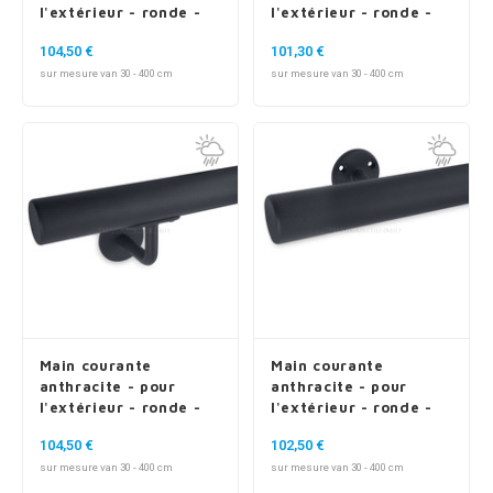
l'extérieur - ronde -
l'extérieur - ronde -
avec supports de type
avec supports de type
104,50 €
101,30 €
1
2
sur mesure van 30 - 400 cm
sur mesure van 30 - 400 cm
Main courante
Main courante
anthracite - pour
anthracite - pour
l'extérieur - ronde -
l'extérieur - ronde -
avec supports de type
avec supports de type
104,50 €
102,50 €
3
4
sur mesure van 30 - 400 cm
sur mesure van 30 - 400 cm