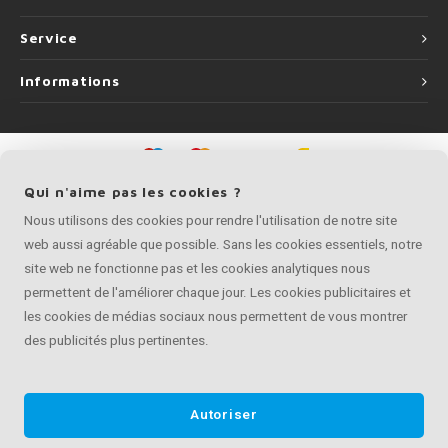
Service
Informations
©
Copyright
2026 Artisan de Main Courante | Artisan de Main Courante fait
Qui n'aime pas les cookies ?
partie de
Roca Online BV
Nous utilisons des cookies pour rendre l'utilisation de notre site
web aussi agréable que possible. Sans les cookies essentiels, notre
site web ne fonctionne pas et les cookies analytiques nous
permettent de l'améliorer chaque jour. Les cookies publicitaires et
les cookies de médias sociaux nous permettent de vous montrer
des publicités plus pertinentes.
Autoriser