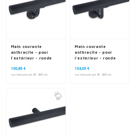
Main courante
Main courante
anthracite - pour
anthracite - pour
l'extérieur - ronde
l'extérieur - ronde
fine - avec supports
fine - avec supports
100,85 €
104,05 €
de type 2
de type 3
sur mesure van 30 - 400 cm
sur mesure van 30 - 400 cm