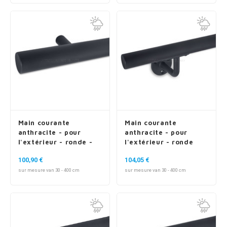
Main courante
Main courante
anthracite - pour
anthracite - pour
l'extérieur - ronde -
l'extérieur - ronde
avec supports de type
fine - avec supports
100,90 €
104,05 €
14
de type 1
sur mesure van 30 - 400 cm
sur mesure van 30 - 400 cm