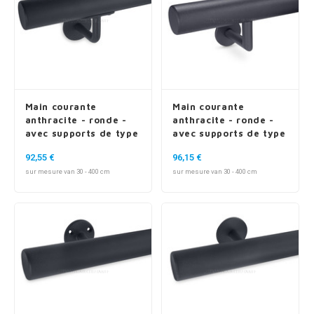
Main courante
Main courante
anthracite - ronde -
anthracite - ronde -
avec supports de type
avec supports de type
3
3 luxueux
92,55 €
96,15 €
sur mesure van 30 - 400 cm
sur mesure van 30 - 400 cm