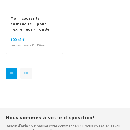
Main courante
anthracite - pour
l'extérieur - ronde
fine - avec supports
100,45 €
de type 14
sur mesure van 30 - 400 cm
Nous sommes à votre disposition!
Besoin d'aide pour passer votre commande ? Ou vous voulez en savoir