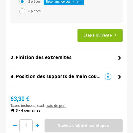
2 pièces
Recommandé pour
cm
30
3 pièces
Étape suivante
2
.
Finition des extrémités
3
.
Position des supports de main courante
63,30 €
Taxes incluses, excl.
frais de port
3 - 4 semaines
Suivez d'abord les étapes