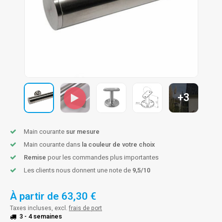
n courante fer forgé
n courante gun metal
n courante laiton
n courante en couleur RAL
+3
Main courante
sur mesure
Main courante dans
la couleur de votre choix
Remise
pour les commandes plus importantes
Les clients nous donnent une note de
9,5/10
À partir de
63,30 €
Taxes incluses, excl.
frais de port
3 - 4 semaines