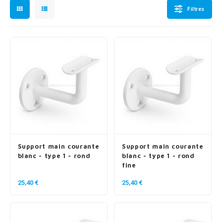
n courante fer forgé
Filtres
n courante gun metal
n courante laiton
n courante en couleur RAL
Support main courante
Support main courante
blanc - type 1 - rond
blanc - type 1 - rond
fine
25,40 €
25,40 €