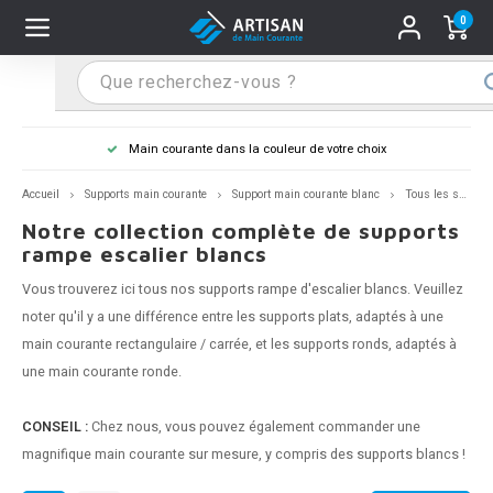
0
Hoofdmenu / Supports main courante
Hoofdmenu / Mains courantes
Hoofdmenu / Tips & astuces
Hoofdmenu / Extra
Supports main courante
Mains courantes
Tips & astuces
Extra
Main courante dans la couleur de votre choix
n courante inox
port main courante inox
lo de retouche
M
M
M
M
M
M
M
M
M
M
S
S
S
S
S
S
tage d'une main courante
Accueil
Supports main courante
Support main courante blanc
Tous les supports de rampe escalier blancs
Notre collection complète de supports
n courante noire
port main courante noir
ngle de penderie
M
M
M
M
M
M
M
M
M
M
S
S
S
S
S
S
ure d'une main courante
rampe escalier blancs
Vous trouverez ici tous nos
supports rampe d'escalier blancs
. Veuillez
n courante anthracite
port main courante anthracite
M
M
M
T
M
T
T
T
T
M
S
S
T
T
T
S
noter qu'il y a une différence entre les supports plats, adaptés à une
main courante rectangulaire / carrée, et les supports ronds, adaptés à
n courante grise
port main courante blanc
M
T
T
T
T
S
T
T
une main courante ronde.
n courante blanche
port main courante acier
T
T
CONSEIL :
Chez nous, vous pouvez également commander une
n courante acier
port main courante en couleur RAL
magnifique main courante sur mesure, y compris des
supports
blancs !