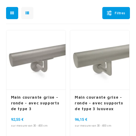
n courante fer forgé
Filtres
n courante gun metal
n courante laiton
n courante en couleur RAL
Main courante grise -
Main courante grise -
ronde - avec supports
ronde - avec supports
de type 3
de type 3 luxueux
92,55 €
96,15 €
sur mesure van 30 - 400 cm
sur mesure van 30 - 400 cm