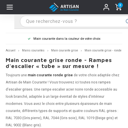
0
Hoofdmenu / Supports main courante
Hoofdmenu / Mains courantes
Hoofdmenu / Tips & astuces
Hoofdmenu / Extra
Supports main courante
Mains courantes
Tips & astuces
Extra
Main courante dans la couleur de votre choix
n courante inox
port main courante inox
lo de retouche
M
M
M
M
M
M
M
M
M
M
S
S
S
S
S
S
tage d'une main courante
Accueil
Mains courantes
Main courante grise
Main courante grise - ronde
Main courante grise ronde - Rampes
n courante noire
port main courante noir
ngle de penderie
M
M
M
M
M
M
M
M
M
M
S
S
S
S
S
S
ure d'une main courante
d'escalier « tube » sur mesure !
Toujours une
main courante ronde grise
de votre choix adaptée chez
n courante anthracite
port main courante anthracite
M
M
M
T
M
T
T
T
T
M
S
S
T
T
T
S
Artisan de Main Courante ! Vous trouverez ici toutes nos
rampes
d'escalier grises
. Une rampe escalier acier noire ronde accessible au
n courante grise
port main courante blanc
M
T
T
T
T
S
T
T
look branché, adaptée à un large éventail de styles d'intérieur
n courante blanche
port main courante acier
modernes. Vous avez le choix entre plusieurs épaisseurs de
main
T
T
courante
, différents types de
supports
et quatre couleurs RAL grises :
n courante acier
port main courante en couleur RAL
RAL 7030 (Gris pierre), RAL 7044 (Gris soie), RAL 1019 (Beige gris) et
RAL 9002 (Blanc gris).