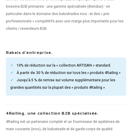
n courante fer forgé
besoins B2B primaires : une gamme spécialisée (étendue) - en
particulier dans le domaine des balustrades inox - et des « prix
n courante gun metal
professionnels » compétitifs avec une marge plus importante pour les
clients / revendeurs B2B.
n courante laiton
n courante en couleur RAL
Rabais d'entreprise.
10%
de réduction sur la « collection ARTISAN » standard.
À partir de 30 %
de réduction sur tous les « produits 4Railing »
Jusqu'à 5 %
de remise sur volume supplémentaire pour les
grandes quantitiés sur la plupart des « produits 4Railing »
4Railing, une collection B2B spécialisée.
4Railing est un partenaire complet et un fournisseur de systèmes de
main courante (inox), de balustrade et de garde-corps de qualité