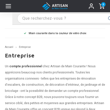
0
Hoofdmenu / Supports main courante
Hoofdmenu / Mains courantes
Hoofdmenu / Tips & astuces
Hoofdmenu / Extra
Supports main courante
Mains courantes
Tips & astuces
Extra
Main courante dans la couleur de votre choix
n courante inox
port main courante inox
lo de retouche
M
M
M
M
M
M
M
M
M
M
S
S
S
S
S
S
tage d'une main courante
Accueil
Entreprise
n courante noire
port main courante noir
ngle de penderie
M
M
M
M
M
M
M
M
M
M
S
S
S
S
S
S
ure d'une main courante
Entreprise
n courante anthracite
port main courante anthracite
M
M
M
T
M
T
T
T
T
M
S
S
T
T
T
S
Un
compte professionnel
chez Artisan de Main Courante ! Nous
apprécions beaucoup nos clients professionnels. Toutes les
n courante grise
port main courante blanc
M
T
T
T
T
S
T
T
organisations connexes - telles que les entreprises de rénovation
d'escaliers, de construction, de décoration d'intérieur, de jardinage et de
n courante blanche
port main courante acier
T
T
bricolage - ont la possibilité de demander un compte professionnel.
Grâce à notre concept B2B, nous pouvons toujours vous fournir un
n courante acier
port main courante en couleur RAL
service ciblé, des petites et moyennes aux grandes entreprises. Artisan
de Main Courante offre un concept B2B unique qui répond à deux