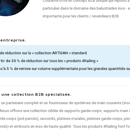
Courante offre un concept B2B unique qui répond à
particulier dans le domaine des balustrades inox - 
importante pour les clients / revendeurs B2B.
'entreprise.
de réduction sur la « collection ARTISAN » standard.
rtir de 30 %
de réduction sur tous les « produits 4Railing »
u'à 5 %
de remise sur volume supplémentaire pour les grandes quantitiés sur 
, une collection B2B spécialisée.
t un partenaire complet et un fournisseur de systèmes de main courante (inox
 Nous offrons une collection ciblée de supports garde-corps, supports main 
de-corps (pré-percés), raccords, platines murales, platines garde-corps, pinc
ronds) et embouts en inox de haute qualité. Tous les produits 4Railing font l