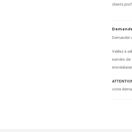
clients pro
Demande
Demander un
Veillez à s
numéro de T
immédiatem
ATTENTION
votre dema