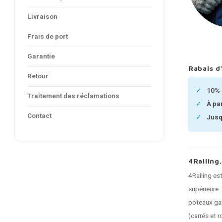
Livraison
Frais de port
Garantie
Rabais d
Retour
10%
Traitement des réclamations
À pa
Contact
Jusq
4Railing
4Railing es
supérieure.
poteaux gar
(carrés et 