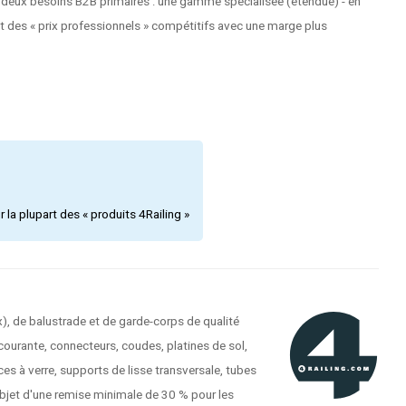
 deux besoins B2B primaires : une gamme spécialisée (étendue) - en
et des « prix professionnels » compétitifs avec une marge plus
la plupart des « produits 4Railing »
), de balustrade et de garde-corps de qualité
courante, connecteurs, coudes, platines de sol,
es à verre, supports de lisse transversale, tubes
'objet d'une remise minimale de 30 % pour les