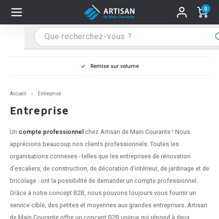
0
Hoofdmenu / Supports main courante
Hoofdmenu / Mains courantes
Hoofdmenu / Tips & astuces
Hoofdmenu / Extra
Supports main courante
Mains courantes
Tips & astuces
Extra
Remise sur volume
n courante inox
port main courante inox
lo de retouche
M
M
M
M
M
M
M
M
M
M
S
S
S
S
S
S
tage d'une main courante
Accueil
Entreprise
n courante noire
port main courante noir
ngle de penderie
M
M
M
M
M
M
M
M
M
M
S
S
S
S
S
S
ure d'une main courante
Entreprise
n courante anthracite
port main courante anthracite
M
M
M
T
M
T
T
T
T
M
S
S
T
T
T
S
Un
compte professionnel
chez Artisan de Main Courante ! Nous
apprécions beaucoup nos clients professionnels. Toutes les
n courante grise
port main courante blanc
M
T
T
T
T
S
T
T
organisations connexes - telles que les entreprises de rénovation
d'escaliers, de construction, de décoration d'intérieur, de jardinage et de
n courante blanche
port main courante acier
T
T
bricolage - ont la possibilité de demander un compte professionnel.
Grâce à notre concept B2B, nous pouvons toujours vous fournir un
n courante acier
port main courante en couleur RAL
service ciblé, des petites et moyennes aux grandes entreprises. Artisan
de Main Courante offre un concept B2B unique qui répond à deux