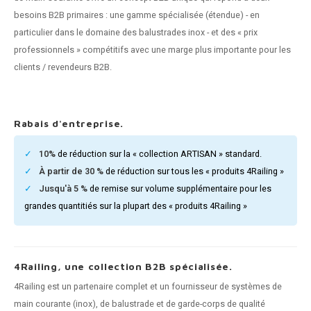
n courante fer forgé
besoins B2B primaires : une gamme spécialisée (étendue) - en
particulier dans le domaine des balustrades inox - et des « prix
n courante gun metal
professionnels » compétitifs avec une marge plus importante pour les
clients / revendeurs B2B.
n courante laiton
n courante en couleur RAL
Rabais d'entreprise.
10%
de réduction sur la « collection ARTISAN » standard.
À partir de 30 %
de réduction sur tous les « produits 4Railing »
Jusqu'à 5 %
de remise sur volume supplémentaire pour les
grandes quantitiés sur la plupart des « produits 4Railing »
4Railing, une collection B2B spécialisée.
4Railing est un partenaire complet et un fournisseur de systèmes de
main courante (inox), de balustrade et de garde-corps de qualité