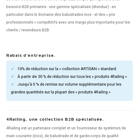
n courante fer forgé
besoins B2B primaires : une gamme spécialisée (étendue) - en
particulier dans le domaine des balustrades inox - et des « prix
n courante gun metal
professionnels » compétitifs avec une marge plus importante pour les
clients / revendeurs B2B.
n courante laiton
n courante en couleur RAL
Rabais d'entreprise.
10%
de réduction sur la « collection ARTISAN » standard.
À partir de 30 %
de réduction sur tous les « produits 4Railing »
Jusqu'à 5 %
de remise sur volume supplémentaire pour les
grandes quantitiés sur la plupart des « produits 4Railing »
4Railing, une collection B2B spécialisée.
4Railing est un partenaire complet et un fournisseur de systèmes de
main courante (inox), de balustrade et de garde-corps de qualité