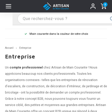
0
Hoofdmenu / Supports main courante
Hoofdmenu / Mains courantes
Hoofdmenu / Tips & astuces
Hoofdmenu / Extra
Supports main courante
Mains courantes
Tips & astuces
Extra
Main courante dans la couleur de votre choix
n courante inox
port main courante inox
lo de retouche
M
M
M
M
M
M
M
M
M
M
S
S
S
S
S
S
tage d'une main courante
Accueil
Entreprise
n courante noire
port main courante noir
ngle de penderie
M
M
M
M
M
M
M
M
M
M
S
S
S
S
S
S
ure d'une main courante
Entreprise
n courante anthracite
port main courante anthracite
M
M
M
T
M
T
T
T
T
M
S
S
T
T
T
S
Un
compte professionnel
chez Artisan de Main Courante ! Nous
apprécions beaucoup nos clients professionnels. Toutes les
n courante grise
port main courante blanc
M
T
T
T
T
S
T
T
organisations connexes - telles que les entreprises de rénovation
d'escaliers, de construction, de décoration d'intérieur, de jardinage et de
n courante blanche
port main courante acier
T
T
bricolage - ont la possibilité de demander un compte professionnel.
Grâce à notre concept B2B, nous pouvons toujours vous fournir un
n courante acier
port main courante en couleur RAL
service ciblé, des petites et moyennes aux grandes entreprises. Artisan
de Main Courante offre un concept B2B unique qui répond à deux