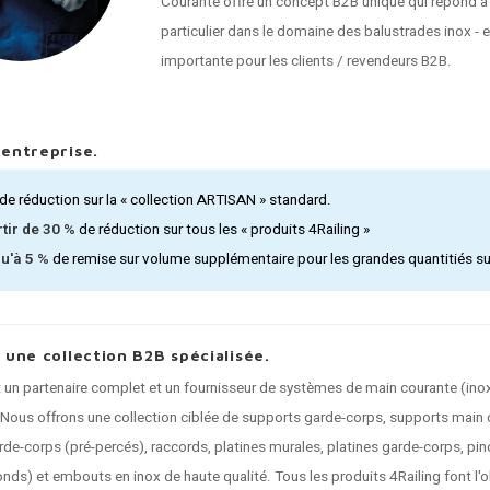
Courante offre un concept B2B unique qui répond à
particulier dans le domaine des balustrades inox - 
importante pour les clients / revendeurs B2B.
'entreprise.
de réduction sur la « collection ARTISAN » standard.
rtir de 30 %
de réduction sur tous les « produits 4Railing »
u'à 5 %
de remise sur volume supplémentaire pour les grandes quantitiés sur 
, une collection B2B spécialisée.
t un partenaire complet et un fournisseur de systèmes de main courante (inox
 Nous offrons une collection ciblée de supports garde-corps, supports main 
de-corps (pré-percés), raccords, platines murales, platines garde-corps, pinc
ronds) et embouts en inox de haute qualité. Tous les produits 4Railing font l