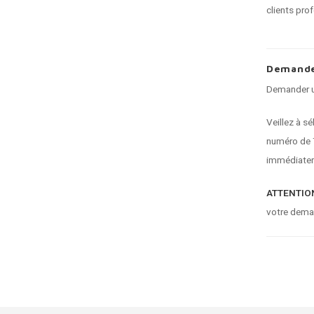
clients pro
Demande
Demander un
Veillez à s
numéro de T
immédiatem
ATTENTION
votre dema