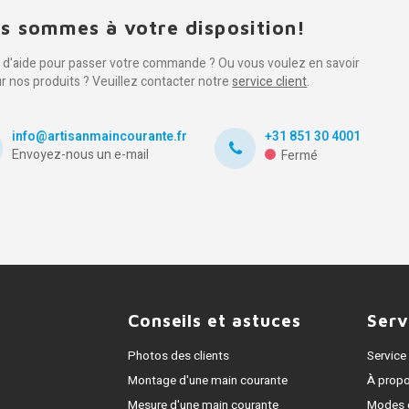
s sommes à votre disposition!
 d'aide pour passer votre commande ? Ou vous voulez en savoir
ur nos produits ? Veuillez contacter notre
service client
.
info@artisanmaincourante.fr
+31 851 30 4001
Envoyez-nous un e-mail
Fermé
Conseils et astuces
Serv
Photos des clients
Service 
Montage d'une main courante
À prop
Mesure d'une main courante
Modes 