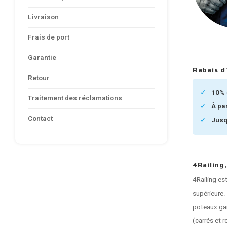
Livraison
Frais de port
Garantie
Rabais d
Retour
10%
Traitement des réclamations
À pa
Contact
Jusq
4Railing
4Railing es
supérieure.
poteaux gar
(carrés et 