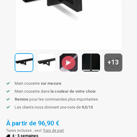
n courante fer forgé
n courante gun metal
n courante laiton
n courante en couleur RAL
+13
Main courante
sur mesure
Main courante dans
la couleur de votre choix
Remise
pour les commandes plus importantes
Les clients nous donnent une note de
9,5/10
À partir de
96,90 €
Taxes incluses , excl.
frais de port
4 - 5 semaines