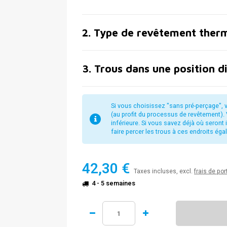
2
.
Type de revêtement ther
3
.
Trous dans une position d
Si vous choisissez "sans pré-perçage", v
(au profit du processus de revêtement). 
inférieure. Si vous savez déjà où seron
faire percer les trous à ces endroits ég
42,30 €
Taxes incluses, excl.
frais de por
4 - 5 semaines