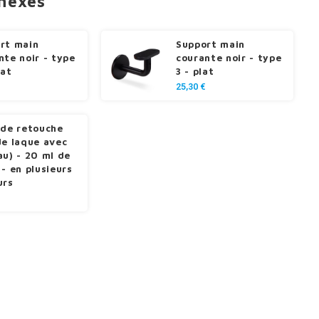
nnexes
rt main
Support main
nte noir - type
courante noir - type
lat
3 - plat
25,30 €
 de retouche
de laque avec
au) - 20 ml de
 - en plusieurs
urs