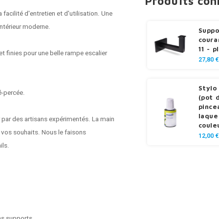
Produits co
cilité d'entretien et d'utilisation. Une
intérieur moderne.
Suppo
coura
11 - p
t finies pour une belle rampe escalier
27,80 €
Stylo
é-percée.
(pot 
pince
laque
r par des artisans expérimentés. La main
coule
n vos souhaits. Nous le faisons
12,00 €
ils.
ns supports.