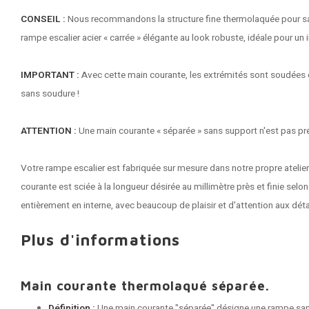
CONSEIL :
Nous recommandons la structure fine thermolaquée pour sa fa
rampe escalier acier « carrée » élégante au look robuste, idéale pour un 
IMPORTANT :
Avec cette
main courante
, les extrémités sont soudées e
sans soudure !
ATTENTION :
Une main courante « séparée » sans support n'est pas pr
Votre rampe escalier est fabriquée sur mesure dans notre propre atelie
courante est sciée à la longueur désirée au millimètre près et finie selo
entièrement en interne, avec beaucoup de plaisir et d'attention aux déta
Plus d'informations
Main courante thermolaqué séparée.
Définition :
Une main courante "séparée" désigne une rampe sa