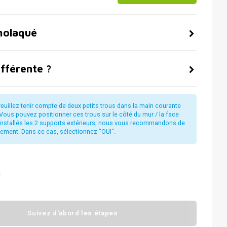
molaqué
ifférente ?
euillez tenir compte de deux petits trous dans la main courante
Vous pouvez positionner ces trous sur le côté du mur / la face
t installés les 2 supports extérieurs, nous vous recommandons de
alement. Dans ce cas, sélectionnez "OUI".
t
Suivez d'abord les étapes