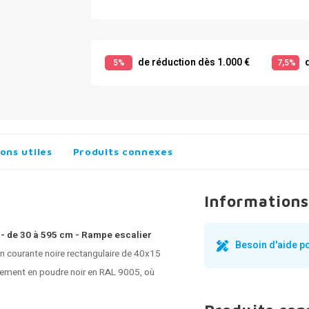
de réduction dès 1.000 €
d
5%
7,5%
ons utiles
Produits connexes
Informations
 - de 30 à 595 cm - Rampe escalier
Besoin d'aide p
n courante noire rectangulaire de 40x15
tement en poudre noir en RAL 9005, où