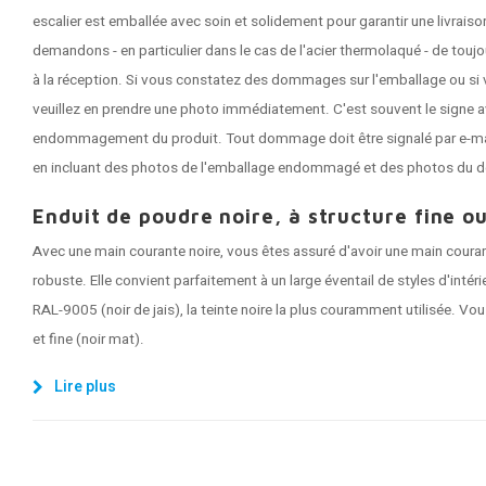
escalier est emballée avec soin et solidement pour garantir une livrai
demandons - en particulier dans le cas de l'acier thermolaqué - de tou
à la réception. Si vous constatez des dommages sur l'emballage ou si 
veuillez en prendre une photo immédiatement. C'est souvent le signe a
endommagement du produit. Tout dommage doit être signalé par e-mail 
en incluant des photos de l'emballage endommagé et des photos du 
Enduit de poudre noire, à structure fine ou
Avec une main courante noire, vous êtes assuré d'avoir une main coura
robuste. Elle convient parfaitement à un large éventail de styles d'intér
RAL-9005 (noir de jais), la teinte noire la plus couramment utilisée. Vou
et fine (noir mat).
Lire plus