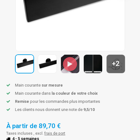
n courante fer forgé
n courante gun metal
n courante laiton
n courante en couleur RAL
+2
Main courante
sur mesure
Main courante dans
la couleur de votre choix
Remise
pour les commandes plus importantes
Les clients nous donnent une note de
9,5/10
À partir de
89,70 €
Taxes incluses , excl.
frais de port
4 - 5 semaines