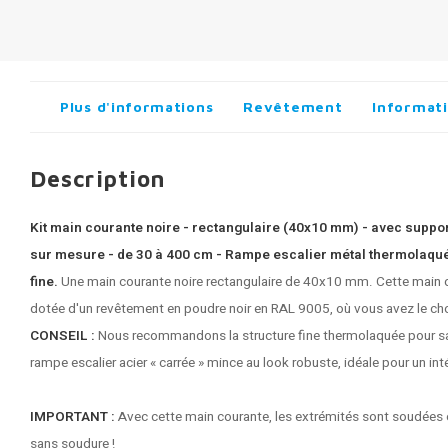
Plus d'informations
Revêtement
Informati
Description
Kit main courante noire - rectangulaire (40x10 mm) - avec support
sur mesure - de 30 à 400 cm - Rampe escalier métal thermolaqué 
fine.
Une main courante noire rectangulaire de 40x10 mm. Cette
main c
dotée d'un revêtement en poudre noir en RAL 9005, où vous avez le choix
CONSEIL :
Nous recommandons la structure fine thermolaquée pour sa fa
rampe escalier acier « carrée » mince au look robuste, idéale pour un inté
IMPORTANT :
Avec cette main courante, les extrémités sont soudées e
sans soudure !