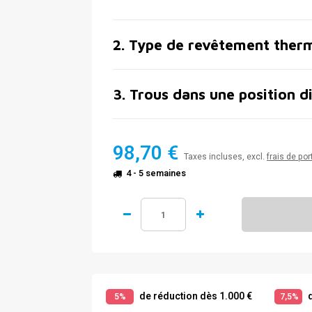
2
.
Type de revêtement ther
3
.
Trous dans une position d
98,70 €
Taxes incluses, excl.
frais de por
4 - 5 semaines
de réduction dès 1.000 €
d
5%
7,5%