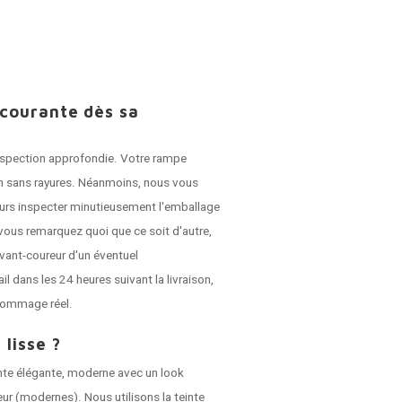
 courante dès sa
 inspection approfondie. Votre rampe
son sans rayures. Néanmoins, nous vous
jours inspecter minutieusement l'emballage
vous remarquez quoi que ce soit d'autre,
vant-coureur d'un éventuel
dans les 24 heures suivant la livraison,
dommage réel.
 lisse ?
nte élégante, moderne avec un look
ieur (modernes). Nous utilisons la teinte