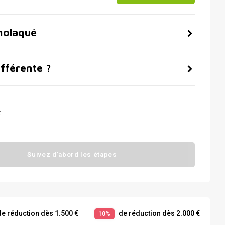
molaqué
ifférente ?
t
Suivez d'abord les étapes
e réduction dès 1.500 €
de réduction dès 2.000 €
10%