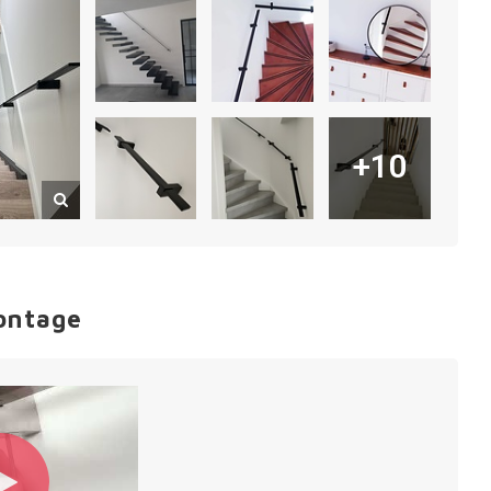
+10
ontage