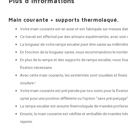
Plus d'informations
Main courante + supports thermolaqué.
Votre main courante est en acier et est fabriquée sur mesure dans
Ce travail est effectué par des artisans expérimentés, avec soin e
La longueur de votre rampe escalier peut être saisie au millimètr
En fonction de la longueur saisie, nous recommandons le nombr
En plus de la rampe et des supports de rampe escalier, nous fou
fixation nécessaire.
Avec cette main courante, les extrémités sont soudées et finies
soudure !
Votre main courante est pré-percée par nos soins pour la fixati
opter pour une position différente ou l'option "sans pré-perçage"
La rampe escalier est ensuite thermolaquée de manière professi
Ensuite, la main courante est vérifiée et emballée de manière très
rayures.