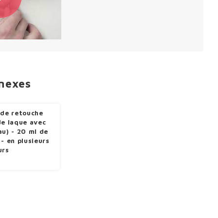
nnexes
 de retouche
de laque avec
au) - 20 ml de
 - en plusieurs
urs