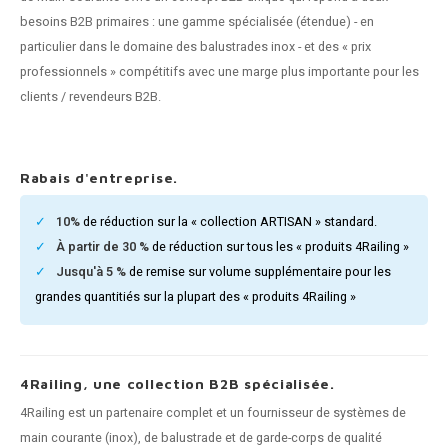
n courante fer forgé
besoins B2B primaires : une gamme spécialisée (étendue) - en
particulier dans le domaine des balustrades inox - et des « prix
n courante gun metal
professionnels » compétitifs avec une marge plus importante pour les
clients / revendeurs B2B.
n courante laiton
n courante en couleur RAL
Rabais d'entreprise.
10%
de réduction sur la « collection ARTISAN » standard.
À partir de 30 %
de réduction sur tous les « produits 4Railing »
Jusqu'à 5 %
de remise sur volume supplémentaire pour les
grandes quantitiés sur la plupart des « produits 4Railing »
4Railing, une collection B2B spécialisée.
4Railing est un partenaire complet et un fournisseur de systèmes de
main courante (inox), de balustrade et de garde-corps de qualité