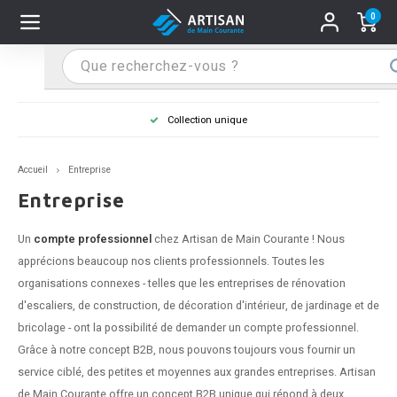
0
Hoofdmenu / Supports main courante
Hoofdmenu / Mains courantes
Hoofdmenu / Tips & astuces
Hoofdmenu / Extra
Supports main courante
Mains courantes
Tips & astuces
Extra
on unique
Main courante dans la couleur
n courante inox
port main courante inox
lo de retouche
M
M
M
M
M
M
M
M
M
M
S
S
S
S
S
S
tage d'une main courante
Accueil
Entreprise
n courante noire
port main courante noir
ngle de penderie
M
M
M
M
M
M
M
M
M
M
S
S
S
S
S
S
ure d'une main courante
Entreprise
n courante anthracite
port main courante anthracite
M
M
M
T
M
T
T
T
T
M
S
S
T
T
T
S
Un
compte professionnel
chez Artisan de Main Courante ! Nous
apprécions beaucoup nos clients professionnels. Toutes les
n courante grise
port main courante blanc
M
T
T
T
T
S
T
T
organisations connexes - telles que les entreprises de rénovation
d'escaliers, de construction, de décoration d'intérieur, de jardinage et de
n courante blanche
port main courante acier
T
T
bricolage - ont la possibilité de demander un compte professionnel.
Grâce à notre concept B2B, nous pouvons toujours vous fournir un
n courante acier
port main courante en couleur RAL
service ciblé, des petites et moyennes aux grandes entreprises. Artisan
de Main Courante offre un concept B2B unique qui répond à deux