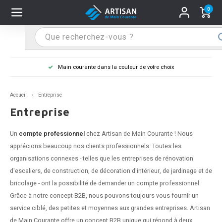
0
Hoofdmenu / Supports main courante
Hoofdmenu / Mains courantes
Hoofdmenu / Tips & astuces
Hoofdmenu / Extra
Supports main courante
Mains courantes
Tips & astuces
Extra
Main courante dans la couleur de votre choix
n courante inox
port main courante inox
lo de retouche
M
M
M
M
M
M
M
M
M
M
S
S
S
S
S
S
tage d'une main courante
Accueil
Entreprise
n courante noire
port main courante noir
ngle de penderie
M
M
M
M
M
M
M
M
M
M
S
S
S
S
S
S
ure d'une main courante
Entreprise
n courante anthracite
port main courante anthracite
M
M
M
T
M
T
T
T
T
M
S
S
T
T
T
S
Un
compte professionnel
chez Artisan de Main Courante ! Nous
apprécions beaucoup nos clients professionnels. Toutes les
n courante grise
port main courante blanc
M
T
T
T
T
S
T
T
organisations connexes - telles que les entreprises de rénovation
d'escaliers, de construction, de décoration d'intérieur, de jardinage et de
n courante blanche
port main courante acier
T
T
bricolage - ont la possibilité de demander un compte professionnel.
Grâce à notre concept B2B, nous pouvons toujours vous fournir un
n courante acier
port main courante en couleur RAL
service ciblé, des petites et moyennes aux grandes entreprises. Artisan
de Main Courante offre un concept B2B unique qui répond à deux