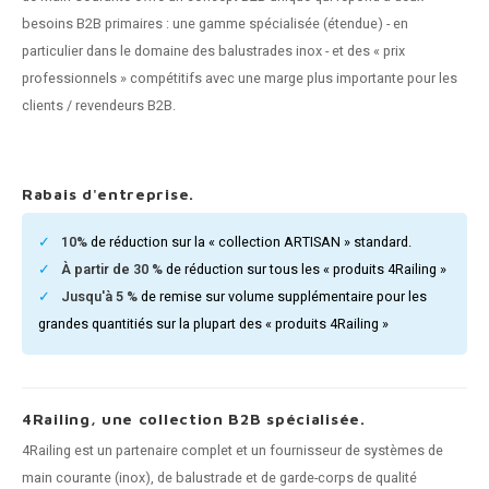
n courante fer forgé
besoins B2B primaires : une gamme spécialisée (étendue) - en
particulier dans le domaine des balustrades inox - et des « prix
n courante gun metal
professionnels » compétitifs avec une marge plus importante pour les
clients / revendeurs B2B.
n courante laiton
n courante en couleur RAL
Rabais d'entreprise.
10%
de réduction sur la « collection ARTISAN » standard.
À partir de 30 %
de réduction sur tous les « produits 4Railing »
Jusqu'à 5 %
de remise sur volume supplémentaire pour les
grandes quantitiés sur la plupart des « produits 4Railing »
4Railing, une collection B2B spécialisée.
4Railing est un partenaire complet et un fournisseur de systèmes de
main courante (inox), de balustrade et de garde-corps de qualité