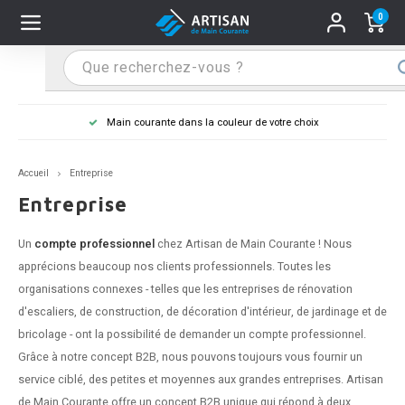
0
Hoofdmenu / Supports main courante
Hoofdmenu / Mains courantes
Hoofdmenu / Tips & astuces
Hoofdmenu / Extra
Supports main courante
Mains courantes
Tips & astuces
Extra
Main courante dans la couleur de votre choix
n courante inox
port main courante inox
lo de retouche
M
M
M
M
M
M
M
M
M
M
S
S
S
S
S
S
tage d'une main courante
Accueil
Entreprise
n courante noire
port main courante noir
ngle de penderie
M
M
M
M
M
M
M
M
M
M
S
S
S
S
S
S
ure d'une main courante
Entreprise
n courante anthracite
port main courante anthracite
M
M
M
T
M
T
T
T
T
M
S
S
T
T
T
S
Un
compte professionnel
chez Artisan de Main Courante ! Nous
apprécions beaucoup nos clients professionnels. Toutes les
n courante grise
port main courante blanc
M
T
T
T
T
S
T
T
organisations connexes - telles que les entreprises de rénovation
d'escaliers, de construction, de décoration d'intérieur, de jardinage et de
n courante blanche
port main courante acier
T
T
bricolage - ont la possibilité de demander un compte professionnel.
Grâce à notre concept B2B, nous pouvons toujours vous fournir un
n courante acier
port main courante en couleur RAL
service ciblé, des petites et moyennes aux grandes entreprises. Artisan
de Main Courante offre un concept B2B unique qui répond à deux