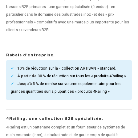
n courante fer forgé
besoins B2B primaires : une gamme spécialisée (étendue) - en
particulier dans le domaine des balustrades inox - et des « prix
n courante gun metal
professionnels » compétitifs avec une marge plus importante pour les
clients / revendeurs B2B.
n courante laiton
n courante en couleur RAL
Rabais d'entreprise.
10%
de réduction sur la « collection ARTISAN » standard.
À partir de 30 %
de réduction sur tous les « produits 4Railing »
Jusqu'à 5 %
de remise sur volume supplémentaire pour les
grandes quantitiés sur la plupart des « produits 4Railing »
4Railing, une collection B2B spécialisée.
4Railing est un partenaire complet et un fournisseur de systèmes de
main courante (inox), de balustrade et de garde-corps de qualité