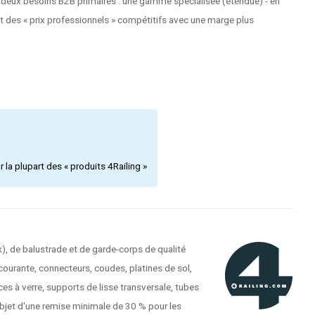
 deux besoins B2B primaires : une gamme spécialisée (étendue) - en
et des « prix professionnels » compétitifs avec une marge plus
la plupart des « produits 4Railing »
), de balustrade et de garde-corps de qualité
courante, connecteurs, coudes, platines de sol,
es à verre, supports de lisse transversale, tubes
'objet d'une remise minimale de 30 % pour les