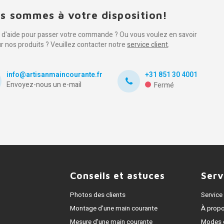
s sommes à votre disposition!
 d'aide pour passer votre commande ? Ou vous voulez en savoir
ur nos produits ? Veuillez contacter notre
service client
.
info@artisanmaincourante.fr
+31 851 30 4001
Envoyez-nous un e-mail
Fermé
Conseils et astuces
Serv
Photos des clients
Service 
Montage d'une main courante
À prop
Mesure d'une main courante
Modes 