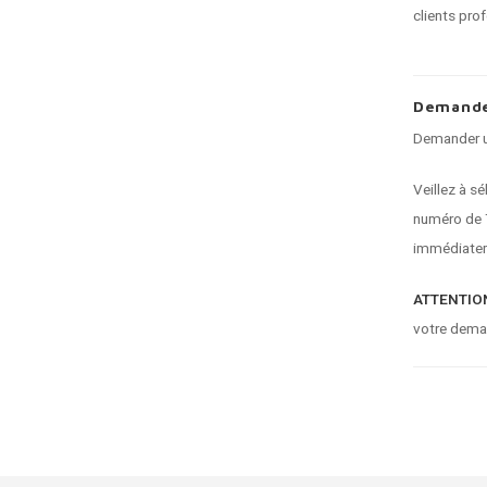
clients pro
Demande
Demander un
Veillez à s
numéro de T
immédiatem
ATTENTION
votre dema