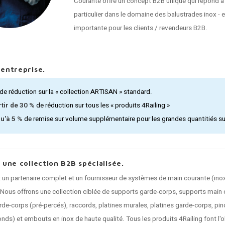
Courante offre un concept B2B unique qui répond à
particulier dans le domaine des balustrades inox - 
importante pour les clients / revendeurs B2B.
'entreprise.
de réduction sur la « collection ARTISAN » standard.
rtir de 30 %
de réduction sur tous les « produits 4Railing »
u'à 5 %
de remise sur volume supplémentaire pour les grandes quantitiés sur 
, une collection B2B spécialisée.
t un partenaire complet et un fournisseur de systèmes de main courante (inox
 Nous offrons une collection ciblée de supports garde-corps, supports main 
de-corps (pré-percés), raccords, platines murales, platines garde-corps, pinc
ronds) et embouts en inox de haute qualité. Tous les produits 4Railing font l