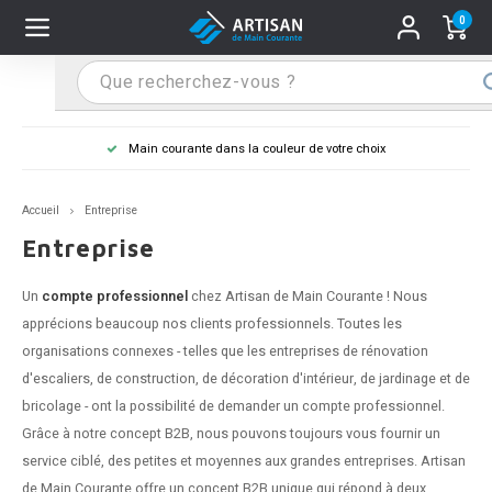
0
Hoofdmenu / Supports main courante
Hoofdmenu / Mains courantes
Hoofdmenu / Tips & astuces
Hoofdmenu / Extra
Supports main courante
Mains courantes
Tips & astuces
Extra
Main courante dans la couleur de votre choix
n courante inox
port main courante inox
lo de retouche
M
M
M
M
M
M
M
M
M
M
S
S
S
S
S
S
tage d'une main courante
Accueil
Entreprise
n courante noire
port main courante noir
ngle de penderie
M
M
M
M
M
M
M
M
M
M
S
S
S
S
S
S
ure d'une main courante
Entreprise
n courante anthracite
port main courante anthracite
M
M
M
T
M
T
T
T
T
M
S
S
T
T
T
S
Un
compte professionnel
chez Artisan de Main Courante ! Nous
apprécions beaucoup nos clients professionnels. Toutes les
n courante grise
port main courante blanc
M
T
T
T
T
S
T
T
organisations connexes - telles que les entreprises de rénovation
d'escaliers, de construction, de décoration d'intérieur, de jardinage et de
n courante blanche
port main courante acier
T
T
bricolage - ont la possibilité de demander un compte professionnel.
Grâce à notre concept B2B, nous pouvons toujours vous fournir un
n courante acier
port main courante en couleur RAL
service ciblé, des petites et moyennes aux grandes entreprises. Artisan
de Main Courante offre un concept B2B unique qui répond à deux