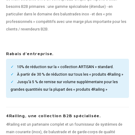
n courante fer forgé
besoins B2B primaires : une gamme spécialisée (étendue) - en
particulier dans le domaine des balustrades inox - et des « prix
n courante gun metal
professionnels » compétitifs avec une marge plus importante pour les
clients / revendeurs B2B.
n courante laiton
n courante en couleur RAL
Rabais d'entreprise.
10%
de réduction sur la « collection ARTISAN » standard.
À partir de 30 %
de réduction sur tous les « produits 4Railing »
Jusqu'à 5 %
de remise sur volume supplémentaire pour les
grandes quantitiés sur la plupart des « produits 4Railing »
4Railing, une collection B2B spécialisée.
4Railing est un partenaire complet et un fournisseur de systèmes de
main courante (inox), de balustrade et de garde-corps de qualité