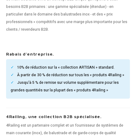
n courante fer forgé
besoins B2B primaires : une gamme spécialisée (étendue) - en
particulier dans le domaine des balustrades inox - et des « prix
n courante gun metal
professionnels » compétitifs avec une marge plus importante pour les
clients / revendeurs B2B.
n courante laiton
n courante en couleur RAL
Rabais d'entreprise.
10%
de réduction sur la « collection ARTISAN » standard.
À partir de 30 %
de réduction sur tous les « produits 4Railing »
Jusqu'à 5 %
de remise sur volume supplémentaire pour les
grandes quantitiés sur la plupart des « produits 4Railing »
4Railing, une collection B2B spécialisée.
4Railing est un partenaire complet et un fournisseur de systèmes de
main courante (inox), de balustrade et de garde-corps de qualité