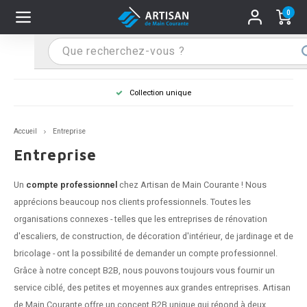
0
Hoofdmenu / Supports main courante
Hoofdmenu / Mains courantes
Hoofdmenu / Tips & astuces
Hoofdmenu / Extra
Supports main courante
Mains courantes
Tips & astuces
Extra
on unique
Main courante dans la couleur
n courante inox
port main courante inox
lo de retouche
M
M
M
M
M
M
M
M
M
M
S
S
S
S
S
S
tage d'une main courante
Accueil
Entreprise
n courante noire
port main courante noir
ngle de penderie
M
M
M
M
M
M
M
M
M
M
S
S
S
S
S
S
ure d'une main courante
Entreprise
n courante anthracite
port main courante anthracite
M
M
M
T
M
T
T
T
T
M
S
S
T
T
T
S
Un
compte professionnel
chez Artisan de Main Courante ! Nous
apprécions beaucoup nos clients professionnels. Toutes les
n courante grise
port main courante blanc
M
T
T
T
T
S
T
T
organisations connexes - telles que les entreprises de rénovation
d'escaliers, de construction, de décoration d'intérieur, de jardinage et de
n courante blanche
port main courante acier
T
T
bricolage - ont la possibilité de demander un compte professionnel.
Grâce à notre concept B2B, nous pouvons toujours vous fournir un
n courante acier
port main courante en couleur RAL
service ciblé, des petites et moyennes aux grandes entreprises. Artisan
de Main Courante offre un concept B2B unique qui répond à deux