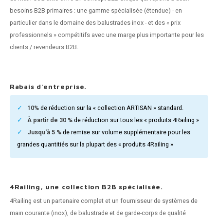
n courante fer forgé
besoins B2B primaires : une gamme spécialisée (étendue) - en
particulier dans le domaine des balustrades inox - et des « prix
n courante gun metal
professionnels » compétitifs avec une marge plus importante pour les
clients / revendeurs B2B.
n courante laiton
n courante en couleur RAL
Rabais d'entreprise.
10%
de réduction sur la « collection ARTISAN » standard.
À partir de 30 %
de réduction sur tous les « produits 4Railing »
Jusqu'à 5 %
de remise sur volume supplémentaire pour les
grandes quantitiés sur la plupart des « produits 4Railing »
4Railing, une collection B2B spécialisée.
4Railing est un partenaire complet et un fournisseur de systèmes de
main courante (inox), de balustrade et de garde-corps de qualité