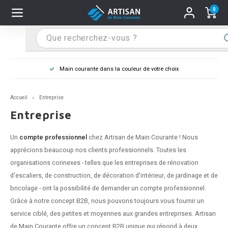
0
Hoofdmenu / Supports main courante
Hoofdmenu / Mains courantes
Hoofdmenu / Tips & astuces
Hoofdmenu / Extra
Supports main courante
Mains courantes
Tips & astuces
Extra
Main courante dans la couleur de votre choix
n courante inox
port main courante inox
lo de retouche
M
M
M
M
M
M
M
M
M
M
S
S
S
S
S
S
tage d'une main courante
Accueil
Entreprise
n courante noire
port main courante noir
ngle de penderie
M
M
M
M
M
M
M
M
M
M
S
S
S
S
S
S
ure d'une main courante
Entreprise
n courante anthracite
port main courante anthracite
M
M
M
T
M
T
T
T
T
M
S
S
T
T
T
S
Un
compte professionnel
chez Artisan de Main Courante ! Nous
apprécions beaucoup nos clients professionnels. Toutes les
n courante grise
port main courante blanc
M
T
T
T
T
S
T
T
organisations connexes - telles que les entreprises de rénovation
d'escaliers, de construction, de décoration d'intérieur, de jardinage et de
n courante blanche
port main courante acier
T
T
bricolage - ont la possibilité de demander un compte professionnel.
Grâce à notre concept B2B, nous pouvons toujours vous fournir un
n courante acier
port main courante en couleur RAL
service ciblé, des petites et moyennes aux grandes entreprises. Artisan
de Main Courante offre un concept B2B unique qui répond à deux