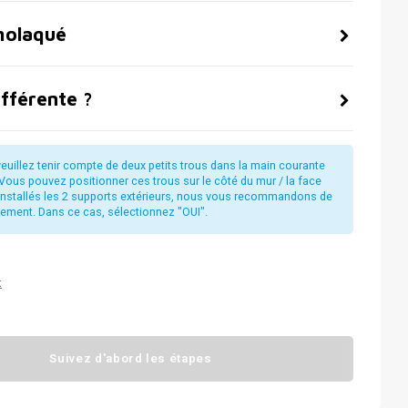
molaqué
ifférente ?
euillez tenir compte de deux petits trous dans la main courante
Vous pouvez positionner ces trous sur le côté du mur / la face
t installés les 2 supports extérieurs, nous vous recommandons de
alement. Dans ce cas, sélectionnez "OUI".
t
Suivez d'abord les étapes