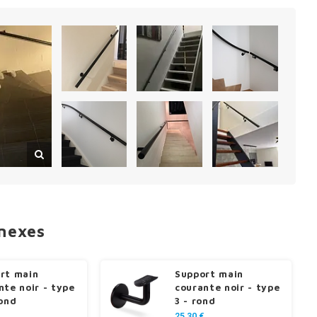
nnexes
rt main
Support main
nte noir - type
courante noir - type
rond
3 - rond
25,30 €