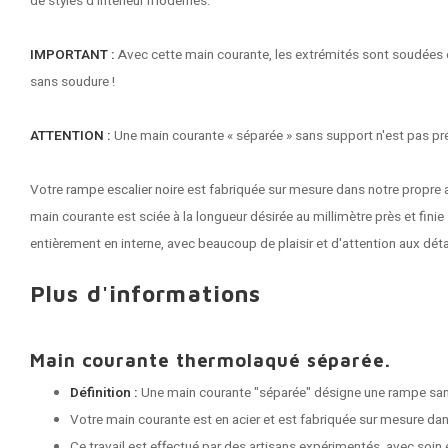
de styles d'intérieur modernes.
IMPORTANT :
Avec cette main courante, les extrémités sont soudées e
sans soudure !
ATTENTION :
Une main courante « séparée » sans support n'est pas pr
Votre
rampe escalier noire
est fabriquée sur mesure dans notre propre a
main courante est sciée à la longueur désirée au millimètre près et fini
entièrement en interne, avec beaucoup de plaisir et d'attention aux déta
Plus d'informations
Main courante thermolaqué séparée.
Définition :
Une main courante "séparée" désigne une rampe sa
Votre main courante est en acier et est fabriquée sur mesure dans
Ce travail est effectué par des artisans expérimentés, avec soin e