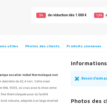
de réduction dès 1.000 €
d
5%
7,5%
ons utiles
Photos des clients
Produits connexes
Informations
 Rampe escalier métal thermolaqué noir
Besoin d'aide p
un diamètre de 42,4 mm. Cette main
en RAL 9005, où vous avez le choix entre
ine thermolaquée pour sa facilité
Photos des c
u look robuste, adaptée à un large éventail