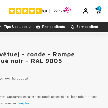
0
Tips & astuces
Photos clients
Service client
evêtue) - ronde - Rampe
qué noir - RAL 9005
es , excl.
frais de port
mm. Une rampe escalier acier ronde accessible au look robuste, sans
e sur mesure.
Lire plus