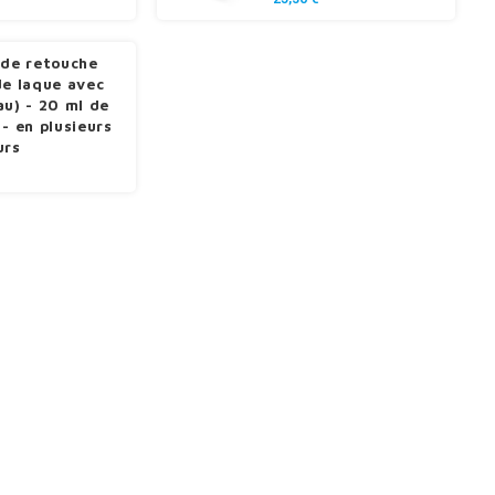
 de retouche
de laque avec
au) - 20 ml de
 - en plusieurs
urs