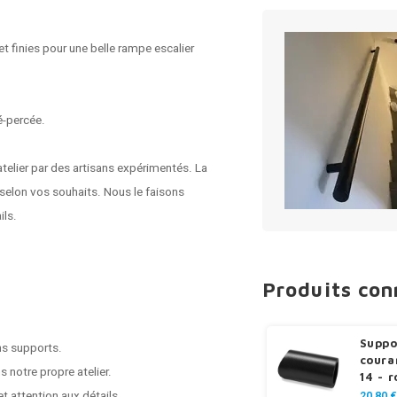
t finies pour une belle rampe escalier
é-percée.
telier par des artisans expérimentés. La
e selon vos souhaits. Nous le faisons
ils.
Produits co
Suppo
ns supports.
coura
 notre propre atelier.
14 - 
t attention aux détails.
20,80 €