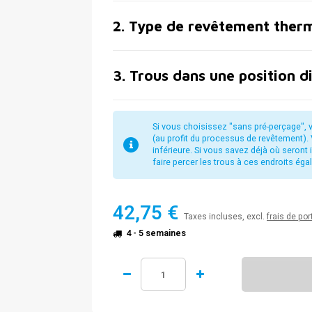
2
.
Type de revêtement ther
3
.
Trous dans une position d
Si vous choisissez "sans pré-perçage", v
(au profit du processus de revêtement). 
inférieure. Si vous savez déjà où seron
faire percer les trous à ces endroits ég
42,75 €
Taxes incluses, excl.
frais de por
4 - 5 semaines