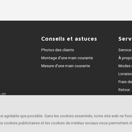
Conseils et astuces
Serv
Photos des clients
Service 
Montage d'une main courante
À prop
Mesure d'une main courante
Modes 
Livrais
Frais de
Retour
 02
Garanti
5218453
Traitem
Contac
ussi agréable que possible. Sans les cookies essentiels, notre site web ne fo
Les cookies publicitaires et les cookies de médias sociaux nous permettent 