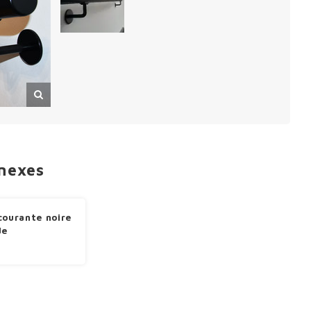
nnexes
courante noire
de