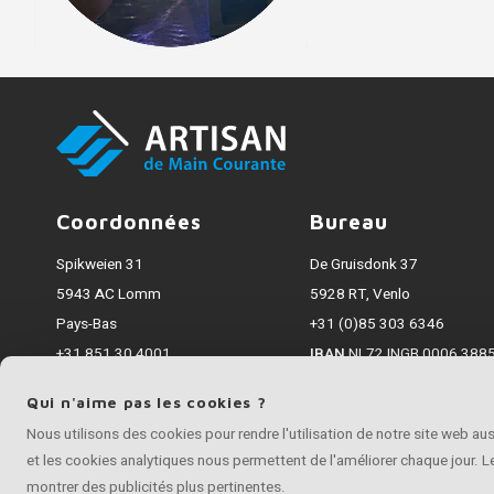
Coordonnées
Bureau
Spikweien 31
De Gruisdonk 37
5943 AC Lomm
5928 RT, Venlo
Pays-Bas
+31 (0)85 303 6346
+31 851 30 4001
IBAN
NL72 INGB 0006 3885
info@artisanmaincourante.fr
Chambre de Commerce
7
Qui n'aime pas les cookies ?
Tous les montants incluent la TVA
Nous utilisons des cookies pour rendre l'utilisation de notre site web a
et les cookies analytiques nous permettent de l'améliorer chaque jour. 
montrer des publicités plus pertinentes.