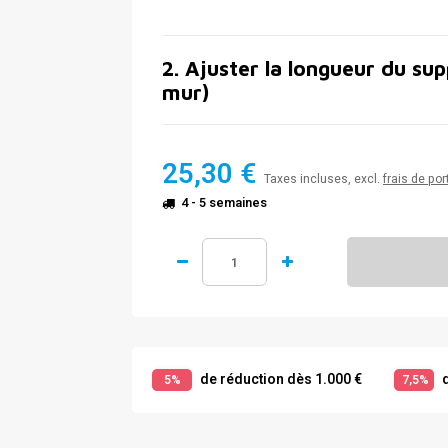
2
.
Ajuster la longueur du sup
mur)
25,30 €
Taxes incluses, excl.
frais de por
4 - 5 semaines
de réduction dès 1.000 €
d
5%
7,5%