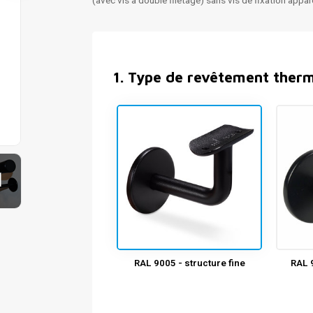
(avec vis à double filetage) sans vis de fixation appa
1
.
Type de revêtement ther
1
RAL 9005 - structure fine
RAL 9