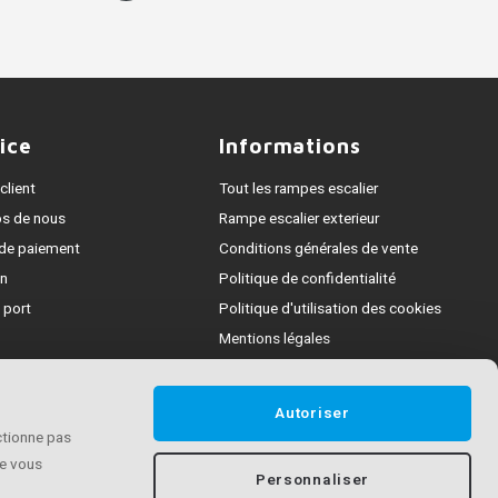
ice
Informations
client
Tout les rampes escalier
os de nous
Rampe escalier exterieur
de paiement
Conditions générales de vente
on
Politique de confidentialité
 port
Politique d'utilisation des cookies
Mentions légales
e
ent des reclamations
Autoriser
t
nctionne pas
de vous
Personnaliser