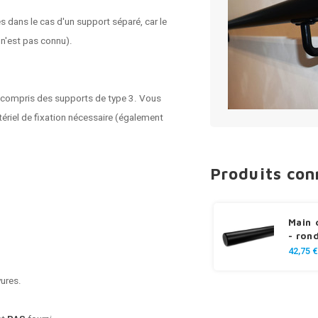
s dans le cas d'un support séparé, car le
 n'est pas connu).
 compris des supports de type 3. Vous
riel de fixation nécessaire (également
Produits co
Main 
- ron
42,75 €
yures.