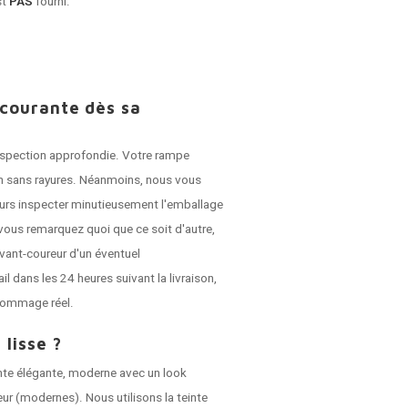
st
PAS
fourni.
 courante dès sa
 inspection approfondie. Votre rampe
son sans rayures. Néanmoins, nous vous
jours inspecter minutieusement l'emballage
vous remarquez quoi que ce soit d'autre,
vant-coureur d'un éventuel
dans les 24 heures suivant la livraison,
dommage réel.
 lisse ?
nte élégante, moderne avec un look
ieur (modernes). Nous utilisons la teinte