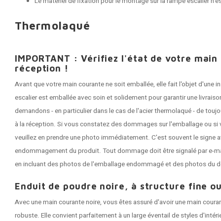
Le matériel de fixation pour le montage sur la rampe escalier n'e
Thermolaqué
IMPORTANT : Vérifiez l'état de votre main
réception !
Avant que votre main courante ne soit emballée, elle fait l'objet d'une
escalier est emballée avec soin et solidement pour garantir une livrai
demandons - en particulier dans le cas de l'acier thermolaqué - de tou
à la réception. Si vous constatez des dommages sur l'emballage ou si 
veuillez en prendre une photo immédiatement. C'est souvent le signe a
endommagement du produit. Tout dommage doit être signalé par e-mail 
en incluant des photos de l'emballage endommagé et des photos du 
Enduit de poudre noire, à structure fine ou
Avec une main courante noire, vous êtes assuré d'avoir une main coura
robuste. Elle convient parfaitement à un large éventail de styles d'intér