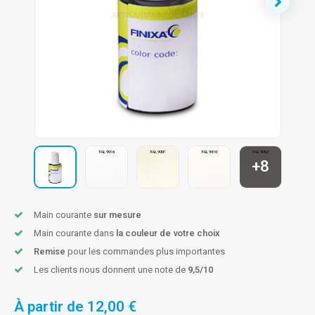
n courante fer forgé
n courante gun metal
n courante laiton
n courante en couleur RAL
+8
Main courante
sur mesure
Main courante dans
la couleur de votre choix
Remise
pour les commandes plus importantes
Les clients nous donnent une note de
9,5/10
À partir de
12,00 €