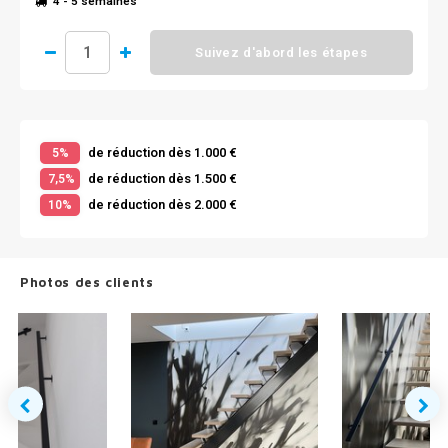
4 - 5 semaines
Suivez d'abord les étapes
de réduction dès 1.000 €
5%
de réduction dès 1.500 €
7,5%
de réduction dès 2.000 €
10%
Photos des clients