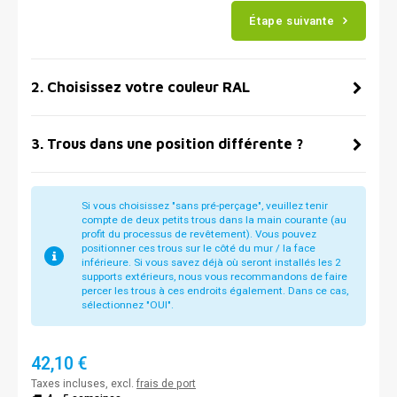
Étape suivante
2
.
Choisissez votre couleur RAL
3
.
Trous dans une position différente ?
Si vous choisissez "sans pré-perçage", veuillez tenir
compte de deux petits trous dans la main courante (au
profit du processus de revêtement). Vous pouvez
positionner ces trous sur le côté du mur / la face
inférieure. Si vous savez déjà où seront installés les 2
supports extérieurs, nous vous recommandons de faire
percer les trous à ces endroits également. Dans ce cas,
sélectionnez "OUI".
42,10 €
Taxes incluses, excl.
frais de port