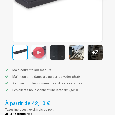
n courante fer forgé
n courante gun metal
n courante laiton
n courante en couleur RAL
+2
Main courante
sur mesure
Main courante dans
la couleur de votre choix
Remise
pour les commandes plus importantes
Les clients nous donnent une note de
9,5/10
À partir de
42,10 €
Taxes incluses , excl.
frais de port
4 - 5 semaines