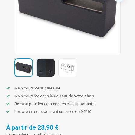
n courante fer forgé
n courante gun metal
n courante laiton
n courante en couleur RAL
Main courante
sur mesure
Main courante dans
la couleur de votre choix
Remise
pour les commandes plus importantes
Les clients nous donnent une note de
9,5/10
À partir de
28,90 €
Taxes incluses , excl.
frais de port