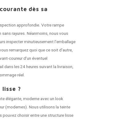
 courante dès sa
 inspection approfondie. Votre rampe
son sans rayures. Néanmoins, nous vous
jours inspecter minutieusement l'emballage
vous remarquez quoi que ce soit d'autre,
vant-coureur d'un éventuel
dans les 24 heures suivant la livraison,
dommage réel.
 lisse ?
nte élégante, moderne avec un look
ieur (modernes). Nous utilisons la teinte
s pouvez choisir entre une structure lisse