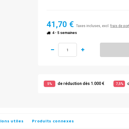
41,70 €
Taxes incluses, excl.
frais de por
4 - 5 semaines
de réduction dès 1.000 €
d
5%
7,5%
ions utiles
Produits connexes