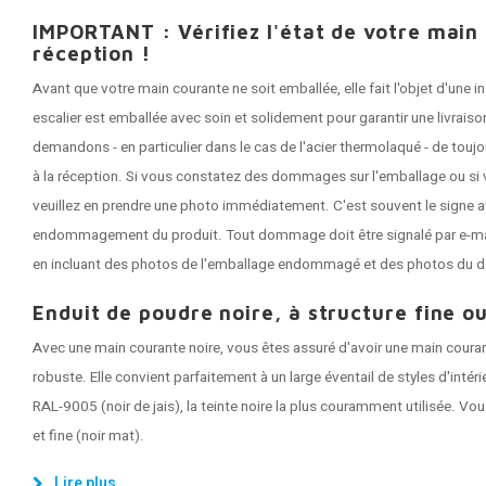
IMPORTANT : Vérifiez l'état de votre main
réception !
Avant que votre main courante ne soit emballée, elle fait l'objet d'une
escalier est emballée avec soin et solidement pour garantir une livrai
demandons - en particulier dans le cas de l'acier thermolaqué - de tou
à la réception. Si vous constatez des dommages sur l'emballage ou si 
veuillez en prendre une photo immédiatement. C'est souvent le signe a
endommagement du produit. Tout dommage doit être signalé par e-mail 
en incluant des photos de l'emballage endommagé et des photos du 
Enduit de poudre noire, à structure fine ou
Avec une main courante noire, vous êtes assuré d'avoir une main coura
robuste. Elle convient parfaitement à un large éventail de styles d'intér
RAL-9005 (noir de jais), la teinte noire la plus couramment utilisée. Vou
et fine (noir mat).
Lire plus