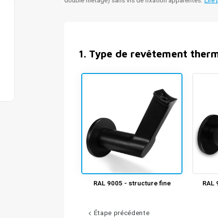
double filetage) sans vis de fixation apparentes.
Lire 
1
.
Type de revêtement ther
RAL 9005 - structure fine
RAL 9
Étape précédente