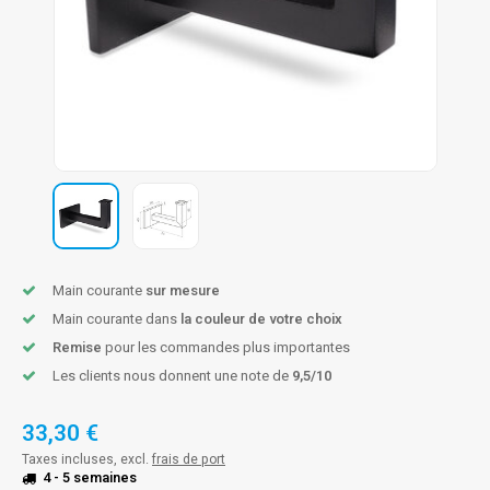
n courante fer forgé
n courante gun metal
n courante laiton
n courante en couleur RAL
Main courante
sur mesure
Main courante dans
la couleur de votre choix
Remise
pour les commandes plus importantes
Les clients nous donnent une note de
9,5/10
33,30 €
Taxes incluses, excl.
frais de port
4 - 5 semaines