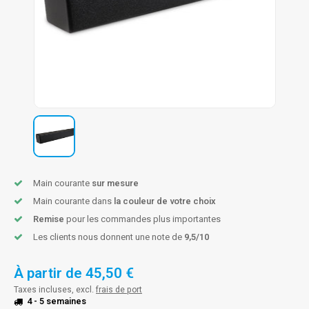
n courante fer forgé
n courante gun metal
n courante laiton
n courante en couleur RAL
Main courante
sur mesure
Main courante dans
la couleur de votre choix
Remise
pour les commandes plus importantes
Les clients nous donnent une note de
9,5/10
À partir de
45,50 €
Taxes incluses, excl.
frais de port
4 - 5 semaines