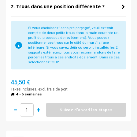
2
.
Trous dans une position différente ?
Si vous choisissez "sans pré-perçage", veuillez tenir
compte de deux petits trous dans la main courante (au
profit du processus de revêtement). Vous pouvez
positionner ces trous sur le côté du mur / la face
inférieure. Si vous savez déjà où seront installés les 2
supports extérieurs, nous vous recommandons de faire
percer les trous à ces endroits également. Dans ce cas,
sélectionnez "OUI".
45,50 €
Taxes incluses, excl.
frais de port
4 - 5 semaines
Suivez d'abord les étapes