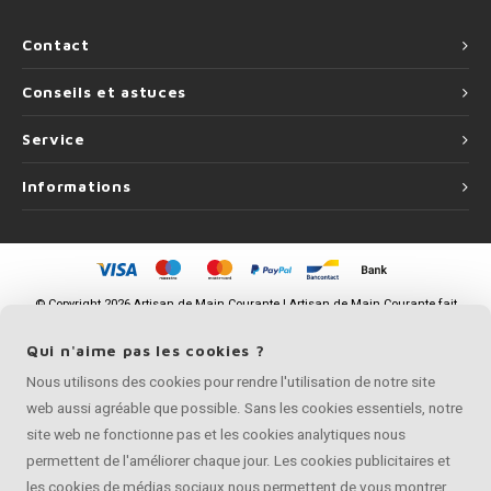
Contact
Conseils et astuces
Service
Informations
©
Copyright
2026 Artisan de Main Courante | Artisan de Main Courante fait
partie de
Roca Online BV
Qui n'aime pas les cookies ?
Nous utilisons des cookies pour rendre l'utilisation de notre site
web aussi agréable que possible. Sans les cookies essentiels, notre
site web ne fonctionne pas et les cookies analytiques nous
permettent de l'améliorer chaque jour. Les cookies publicitaires et
les cookies de médias sociaux nous permettent de vous montrer