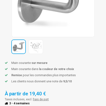
n courante fer forgé
n courante gun metal
n courante laiton
n courante en couleur RAL
Main courante
sur mesure
Main courante dans
la couleur de votre choix
Remise
pour les commandes plus importantes
Les clients nous donnent une note de
9,5/10
À partir de
19,40 €
Taxes incluses, excl.
frais de port
3 - 4 semaines