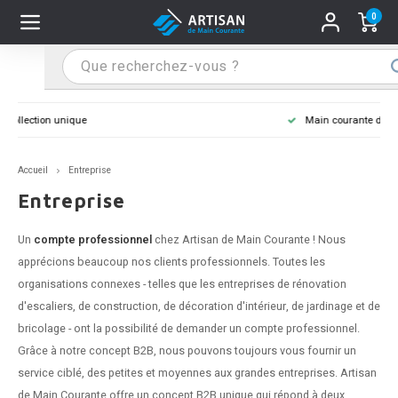
0
Hoofdmenu / Supports main courante
Hoofdmenu / Mains courantes
Hoofdmenu / Tips & astuces
Hoofdmenu / Extra
Supports main courante
Mains courantes
Tips & astuces
Extra
Main courante dans la couleur de votre choix
n courante inox
port main courante inox
lo de retouche
M
M
M
M
M
M
M
M
M
M
S
S
S
S
S
S
tage d'une main courante
Accueil
Entreprise
n courante noire
port main courante noir
ngle de penderie
M
M
M
M
M
M
M
M
M
M
S
S
S
S
S
S
ure d'une main courante
Entreprise
n courante anthracite
port main courante anthracite
M
M
M
T
M
T
T
T
T
M
S
S
T
T
T
S
Un
compte professionnel
chez Artisan de Main Courante ! Nous
apprécions beaucoup nos clients professionnels. Toutes les
n courante grise
port main courante blanc
M
T
T
T
T
S
T
T
organisations connexes - telles que les entreprises de rénovation
d'escaliers, de construction, de décoration d'intérieur, de jardinage et de
n courante blanche
port main courante acier
T
T
bricolage - ont la possibilité de demander un compte professionnel.
Grâce à notre concept B2B, nous pouvons toujours vous fournir un
n courante acier
port main courante en couleur RAL
service ciblé, des petites et moyennes aux grandes entreprises. Artisan
de Main Courante offre un concept B2B unique qui répond à deux