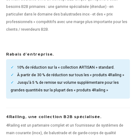
n courante fer forgé
besoins B2B primaires : une gamme spécialisée (étendue) - en
particulier dans le domaine des balustrades inox - et des « prix
n courante gun metal
professionnels » compétitifs avec une marge plus importante pour les
clients / revendeurs B2B.
n courante laiton
n courante en couleur RAL
Rabais d'entreprise.
10%
de réduction sur la « collection ARTISAN » standard.
À partir de 30 %
de réduction sur tous les « produits 4Railing »
Jusqu'à 5 %
de remise sur volume supplémentaire pour les
grandes quantitiés sur la plupart des « produits 4Railing »
4Railing, une collection B2B spécialisée.
4Railing est un partenaire complet et un fournisseur de systèmes de
main courante (inox), de balustrade et de garde-corps de qualité