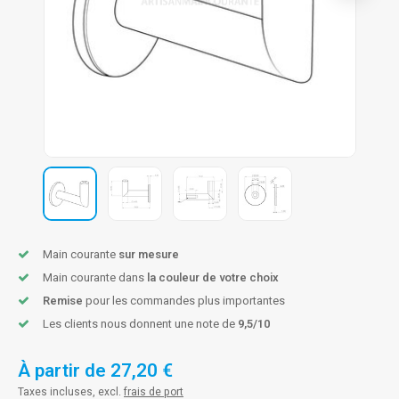
n courante fer forgé
n courante gun metal
n courante laiton
n courante en couleur RAL
Main courante
sur mesure
Main courante dans
la couleur de votre choix
Remise
pour les commandes plus importantes
Les clients nous donnent une note de
9,5/10
À partir de
27,20 €
Taxes incluses, excl.
frais de port