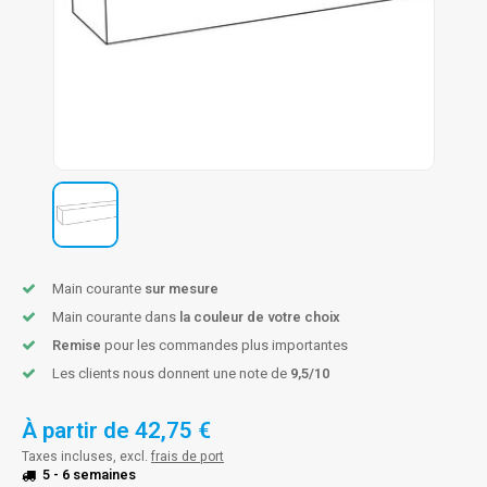
n courante fer forgé
n courante gun metal
n courante laiton
n courante en couleur RAL
Main courante
sur mesure
Main courante dans
la couleur de votre choix
Remise
pour les commandes plus importantes
Les clients nous donnent une note de
9,5/10
À partir de
42,75 €
Taxes incluses, excl.
frais de port
5 - 6 semaines