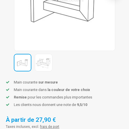
n courante fer forgé
n courante gun metal
n courante laiton
n courante en couleur RAL
Main courante
sur mesure
Main courante dans
la couleur de votre choix
Remise
pour les commandes plus importantes
Les clients nous donnent une note de
9,5/10
À partir de
27,90 €
Taxes incluses, excl.
frais de port