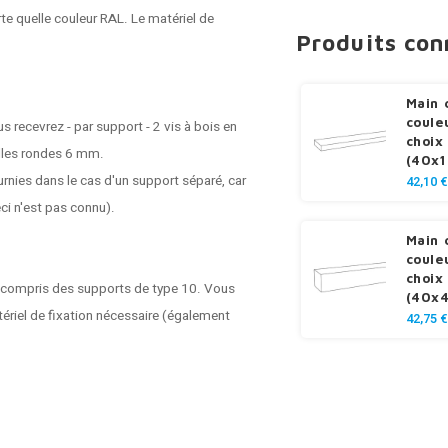
te quelle couleur RAL. Le matériel de
Produits co
Main 
coule
s recevrez - par support - 2 vis à bois en
choix
illes rondes 6 mm.
(40x
rnies dans le cas d'un support séparé, car
42,10 €
ci n'est pas connu).
Main 
coule
choix
y compris des supports de type 10. Vous
(40x
ériel de fixation nécessaire (également
42,75 €