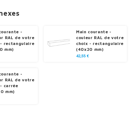
nnexes
courante -
Main courante -
ur RAL de votre
couleur RAL de votre
 - rectangulaire
choix - rectangulaire
10 mm)
(40x20 mm)
42,55 €
courante -
ur RAL de votre
 - carrée
40 mm)