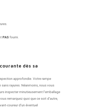
yures.
st
PAS
fourni.
 courante dès sa
 inspection approfondie. Votre rampe
son sans rayures. Néanmoins, nous vous
jours inspecter minutieusement l'emballage
vous remarquez quoi que ce soit d'autre,
vant-coureur d'un éventuel