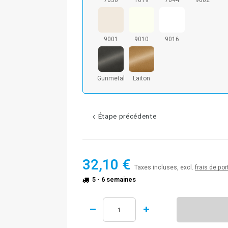
7030
1019
7044
9002
9001
9010
9016
Gunmetal
Laiton
Étape précédente
32,10 €
Taxes incluses, excl.
frais de por
5 - 6 semaines