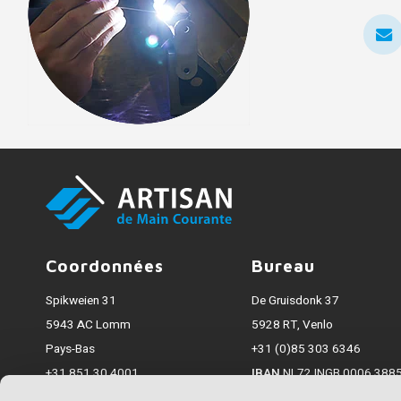
Coordonnées
Bureau
Spikweien 31
De Gruisdonk 37
5943 AC Lomm
5928 RT, Venlo
Pays-Bas
+31 (0)85 303 6346
+31 851 30 4001
IBAN
NL72 INGB 0006 3885
info@artisanmaincourante.fr
Chambre de Commerce
7