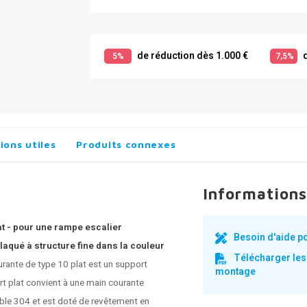
de réduction dès 1.000 €
d
5%
7,5%
ions utiles
Produits connexes
Informations
at - pour une rampe escalier
Besoin d'aide p
aqué à structure fine dans la couleur
Télécharger les
rante de type 10 plat est un support
montage
rt plat convient à une main courante
dable 304 et est doté de revêtement en