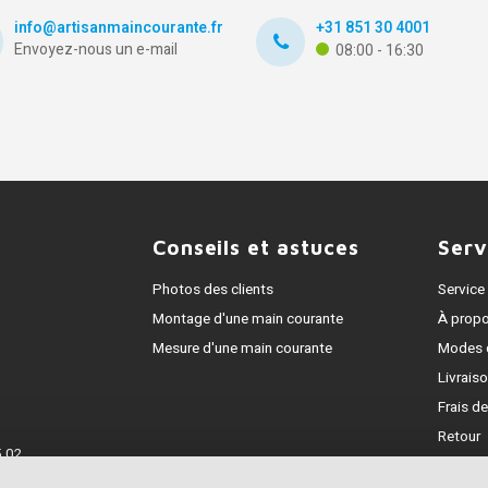
info@artisanmaincourante.fr
+31 851 30 4001
Envoyez-nous un e-mail
08:00 - 16:30
Conseils et astuces
Serv
Photos des clients
Service 
Montage d'une main courante
À prop
Mesure d'une main courante
Modes 
Livrais
Frais de
Retour
 02
Garanti
5218453