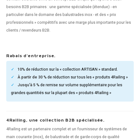
n courante fer forgé
besoins B2B primaires : une gamme spécialisée (étendue) - en
particulier dans le domaine des balustrades inox - et des « prix
n courante gun metal
professionnels » compétitifs avec une marge plus importante pour les
clients / revendeurs B2B.
n courante laiton
n courante en couleur RAL
Rabais d'entreprise.
10%
de réduction sur la « collection ARTISAN » standard.
À partir de 30 %
de réduction sur tous les « produits 4Railing »
Jusqu'à 5 %
de remise sur volume supplémentaire pour les
grandes quantitiés sur la plupart des « produits 4Railing »
4Railing, une collection B2B spécialisée.
4Railing est un partenaire complet et un fournisseur de systèmes de
main courante (inox), de balustrade et de garde-corps de qualité