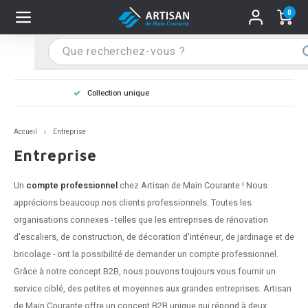
0
Hoofdmenu / Supports main courante
Hoofdmenu / Mains courantes
Hoofdmenu / Tips & astuces
Hoofdmenu / Extra
Supports main courante
Mains courantes
Tips & astuces
Extra
Main courante dans la couleur de votre choix
n courante inox
port main courante inox
lo de retouche
M
M
M
M
M
M
M
M
M
M
S
S
S
S
S
S
tage d'une main courante
Accueil
Entreprise
n courante noire
port main courante noir
ngle de penderie
M
M
M
M
M
M
M
M
M
M
S
S
S
S
S
S
ure d'une main courante
Entreprise
n courante anthracite
port main courante anthracite
M
M
M
T
M
T
T
T
T
M
S
S
T
T
T
S
Un
compte professionnel
chez Artisan de Main Courante ! Nous
apprécions beaucoup nos clients professionnels. Toutes les
n courante grise
port main courante blanc
M
T
T
T
T
S
T
T
organisations connexes - telles que les entreprises de rénovation
d'escaliers, de construction, de décoration d'intérieur, de jardinage et de
n courante blanche
port main courante acier
T
T
bricolage - ont la possibilité de demander un compte professionnel.
Grâce à notre concept B2B, nous pouvons toujours vous fournir un
n courante acier
port main courante en couleur RAL
service ciblé, des petites et moyennes aux grandes entreprises. Artisan
de Main Courante offre un concept B2B unique qui répond à deux