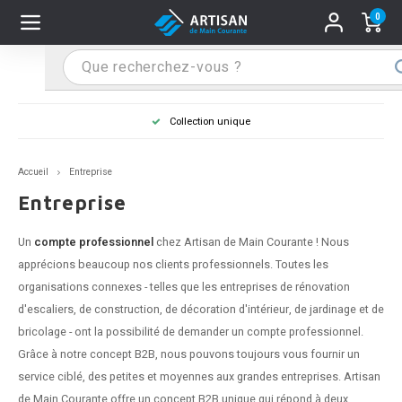
0
Hoofdmenu / Supports main courante
Hoofdmenu / Mains courantes
Hoofdmenu / Tips & astuces
Hoofdmenu / Extra
Supports main courante
Mains courantes
Tips & astuces
Extra
Collection unique
Main cou
n courante inox
port main courante inox
lo de retouche
M
M
M
M
M
M
M
M
M
M
S
S
S
S
S
S
tage d'une main courante
Accueil
Entreprise
n courante noire
port main courante noir
ngle de penderie
M
M
M
M
M
M
M
M
M
M
S
S
S
S
S
S
ure d'une main courante
Entreprise
n courante anthracite
port main courante anthracite
M
M
M
T
M
T
T
T
T
M
S
S
T
T
T
S
Un
compte professionnel
chez Artisan de Main Courante ! Nous
apprécions beaucoup nos clients professionnels. Toutes les
n courante grise
port main courante blanc
M
T
T
T
T
S
T
T
organisations connexes - telles que les entreprises de rénovation
d'escaliers, de construction, de décoration d'intérieur, de jardinage et de
n courante blanche
port main courante acier
T
T
bricolage - ont la possibilité de demander un compte professionnel.
Grâce à notre concept B2B, nous pouvons toujours vous fournir un
n courante acier
port main courante en couleur RAL
service ciblé, des petites et moyennes aux grandes entreprises. Artisan
de Main Courante offre un concept B2B unique qui répond à deux