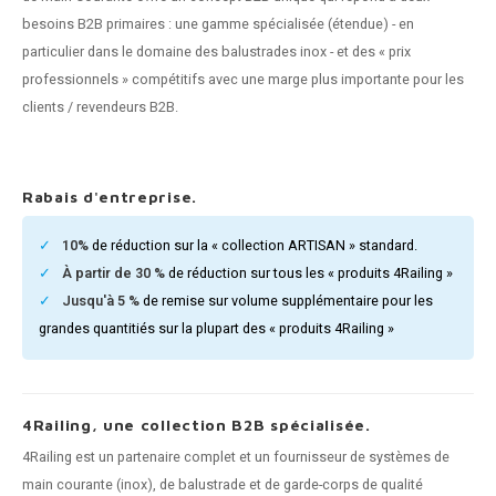
n courante fer forgé
besoins B2B primaires : une gamme spécialisée (étendue) - en
particulier dans le domaine des balustrades inox - et des « prix
n courante gun metal
professionnels » compétitifs avec une marge plus importante pour les
clients / revendeurs B2B.
n courante laiton
n courante en couleur RAL
Rabais d'entreprise.
10%
de réduction sur la « collection ARTISAN » standard.
À partir de 30 %
de réduction sur tous les « produits 4Railing »
Jusqu'à 5 %
de remise sur volume supplémentaire pour les
grandes quantitiés sur la plupart des « produits 4Railing »
4Railing, une collection B2B spécialisée.
4Railing est un partenaire complet et un fournisseur de systèmes de
main courante (inox), de balustrade et de garde-corps de qualité