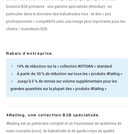
n courante fer forgé
besoins B2B primaires : une gamme spécialisée (étendue) - en
particulier dans le domaine des balustrades inox - et des « prix
n courante gun metal
professionnels » compétitifs avec une marge plus importante pour les
clients / revendeurs B2B.
n courante laiton
n courante en couleur RAL
Rabais d'entreprise.
10%
de réduction sur la « collection ARTISAN » standard.
À partir de 30 %
de réduction sur tous les « produits 4Railing »
Jusqu'à 5 %
de remise sur volume supplémentaire pour les
grandes quantitiés sur la plupart des « produits 4Railing »
4Railing, une collection B2B spécialisée.
4Railing est un partenaire complet et un fournisseur de systèmes de
main courante (inox), de balustrade et de garde-corps de qualité