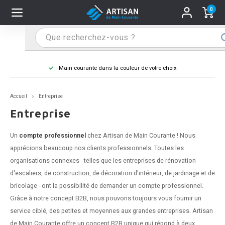
0
Hoofdmenu / Supports main courante
Hoofdmenu / Mains courantes
Hoofdmenu / Tips & astuces
Hoofdmenu / Extra
Supports main courante
Mains courantes
Tips & astuces
Extra
Main courante dans la couleur de votre choix
n courante inox
port main courante inox
lo de retouche
M
M
M
M
M
M
M
M
M
M
S
S
S
S
S
S
tage d'une main courante
Accueil
Entreprise
n courante noire
port main courante noir
ngle de penderie
M
M
M
M
M
M
M
M
M
M
S
S
S
S
S
S
ure d'une main courante
Entreprise
n courante anthracite
port main courante anthracite
M
M
M
T
M
T
T
T
T
M
S
S
T
T
T
S
Un
compte professionnel
chez Artisan de Main Courante ! Nous
apprécions beaucoup nos clients professionnels. Toutes les
n courante grise
port main courante blanc
M
T
T
T
T
S
T
T
organisations connexes - telles que les entreprises de rénovation
d'escaliers, de construction, de décoration d'intérieur, de jardinage et de
n courante blanche
port main courante acier
T
T
bricolage - ont la possibilité de demander un compte professionnel.
Grâce à notre concept B2B, nous pouvons toujours vous fournir un
n courante acier
port main courante en couleur RAL
service ciblé, des petites et moyennes aux grandes entreprises. Artisan
de Main Courante offre un concept B2B unique qui répond à deux